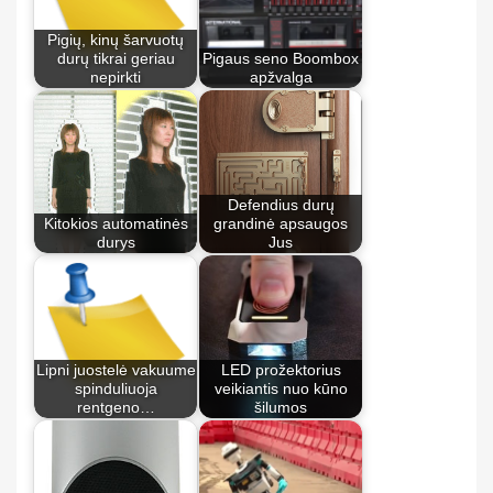
Pigių, kinų šarvuotų
durų tikrai geriau
Pigaus seno Boombox
nepirkti
apžvalga
Defendius durų
Kitokios automatinės
grandinė apsaugos
durys
Jus
Lipni juostelė vakuume
LED prožektorius
spinduliuoja
veikiantis nuo kūno
rentgeno…
šilumos