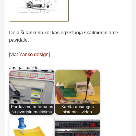
Deja ši rankena kol kas egzistuoja skaitmeniniame
pavidale.
[via:
Yanko design
]
Jus gali patikti:
Pardavimų automatas
Karšta apsaugos
su avariniu maitinimu
sistema - video