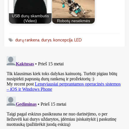
USB durų skambutis
(Video)
Robotų nesėkmės
durų rankena
,
durys
,
koncepcija
,
LED