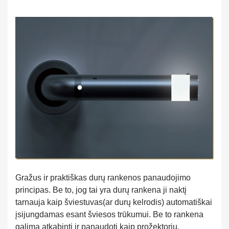
Gražus ir praktiškas durų rankenos panaudojimo
principas. Be to, jog tai yra durų rankena ji naktį
tarnauja kaip šviestuvas(ar durų kelrodis) automatiškai
įsijungdamas esant šviesos trūkumui. Be to rankena
galima atkabinti ir panaudoti kaip prožektorių.