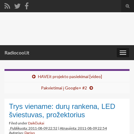
Tog
sear
Search for:
for
Radiocool.lt
Togg
navig
HAVEit projekto pasiekimai [video]
Pakvietimai į Google+ #2
Trys viename: durų rankena, LED
šviestuvas, prožektorius
Filed under
Daikčiukai
Publikuota: 2011-08-09 22:52
|
Atnaujinta: 2011-08-09 22:54
Autorius:
Darius