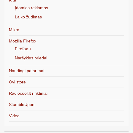
Kita
Įdomios reklamos
Laiko žudimas
Mikro
Mozilla Firefox
Firefox +
Naršyklės priedai
Naudingi patarimai
Ovi store
Radiocool.lt rinktiniai
StumbleUpon
Video