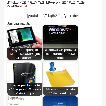
Publikuota: 2006-09-22 22:38
|
Atnaujinta: 2006-09-23 20:34
Autorius:
Darius
[youtube]fV1kqthZf2g[/youtube]
Jus gali patikti:
OQO kompanijos
Windows XP prekyba
Model 02 UMPC jau
bus nutraukta 2008
parduodamas
metais
Kinijoje parduotos tik
244 legalios Windows
Microsoft pripažįsta
Vista kopijos
Vista nesekmę