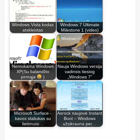
Windows Vista kodas
Windows 7 Ultimate
atskleistas
Milestone 1 (video)
Nemokama Windows
Nauja Windows versija
XP(Su balandžio
vadinsis tiesiog
pirmąja
)
„Windows 7”
Microsoft Surface -
Asrock naujovė Instant
kavos staliukas su
Boot – Windows
lietimuisi…
užsikrauna per…