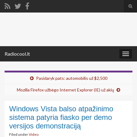
Tog
sear
Search for:
for
Radiocool.lt
Togg
navig
Pasidaryk pats: automobilis už $2,500
Mozilla Firefox užbėgo Internet Explorer (IE) už akių
Windows Vista balso atpažinimo
sistema patyria fiasko per demo
versijos demonstraciją
Filed under
Video