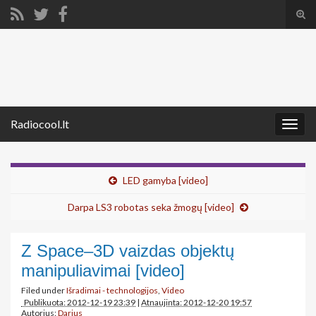
Tog
sear
Search for:
for
Radiocool.lt
Togg
navig
LED gamyba [video]
Darpa LS3 robotas seka žmogų [video]
Z Space–3D vaizdas objektų
manipuliavimai [video]
Filed under
Išradimai - technologijos
,
Video
Publikuota: 2012-12-19 23:39
|
Atnaujinta: 2012-12-20 19:57
Autorius:
Darius