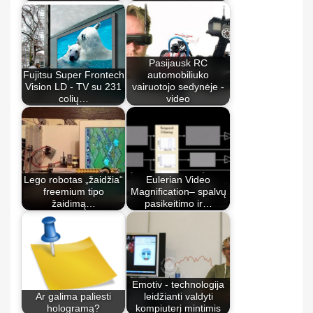
Pasijausk RC
Fujitsu Super Frontech
automobiliuko
Vision LD - TV su 231
vairuotojo sedynėje -
colių…
video
Lego robotas „žaidžia“
Eulerian Video
freemium tipo
Magnification– spalvų
žaidimą…
pasikeitimo ir…
Emotiv - technologija
Ar galima paliesti
leidžianti valdyti
hologramą?
kompiuterį mintimis