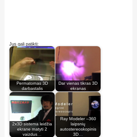
Jus gali patikti:
Permatomas 3D
Dar vienas tikras 3D
darbastalis
ekranas
Ray Modeler –360
2x3D sistema leidžia
laipsnių
ekrane matyti 2
autostereoskopinis
vaizdus…
3D…