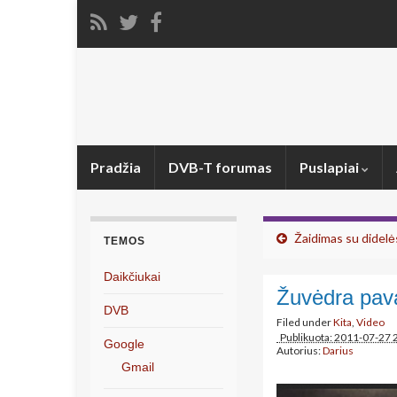
Pradžia
DVB-T forumas
Puslapiai
Žaidimas su didelė
TEMOS
Daikčiukai
Žuvėdra pava
DVB
Filed under
Kita
,
Video
Publikuota: 2011-07-27 
Google
Autorius:
Darius
Gmail