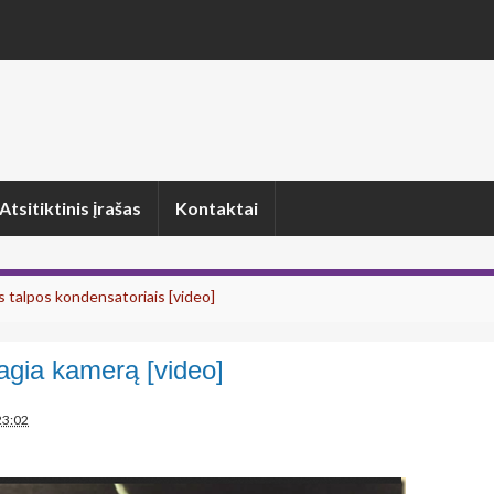
Atsitiktinis įrašas
Kontaktai
s talpos kondensatoriais [video]
gia kamerą [video]
23:02