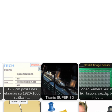
12,2 cm įstrižainės
Video kamera kuri 
x
ekranas su 1920x1080
tik fiksuoja vaizdą, b
raiška ir…
Titanic SUPER 3D
ir juo…