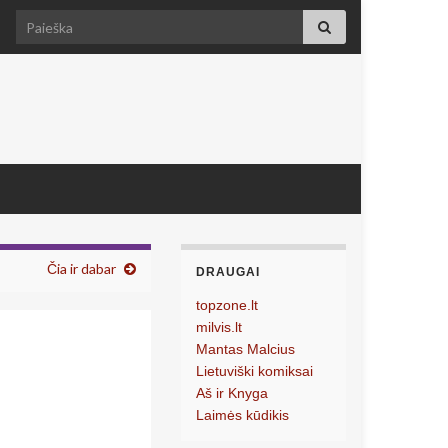
Search for:
Čia ir dabar
DRAUGAI
topzone.lt
milvis.lt
Mantas Malcius
Lietuviški komiksai
Aš ir Knyga
Laimės kūdikis