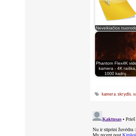
Neveikiačios nuorod
Phantom Flex4K vid
kamera - 4K raiška
1000 kadrų…
kamera
,
skrydis
,
v