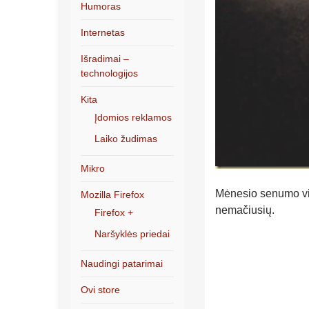
Humoras
Internetas
Išradimai –
technologijos
Kita
Įdomios reklamos
Laiko žudimas
Mikro
Mėnesio senumo vide
Mozilla Firefox
nemačiusių.
Firefox +
Naršyklės priedai
Naudingi patarimai
Ovi store