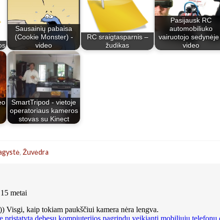
Pasijausk RC
Sausainių pabaisa
automobiliuko
(Cookie Monster) -
RC sraigtasparnis –
vairuotojo sedynėje
os
video
žudikas
video
eo
SmartTripod - vietoje
,
operatoriaus kameros
stovas su Kinect
agystė
,
Žuvėdra