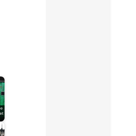
ne
et