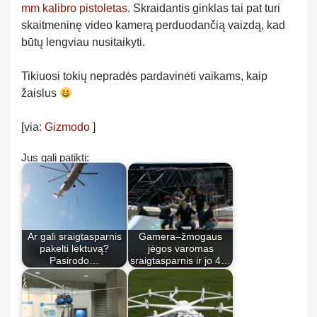
mm kalibro pistoletas
. Skraidantis ginklas tai pat turi
skaitmeninę video kamerą perduodančią vaizdą, kad
būtų lengviau nusitaikyti.
Tikiuosi tokių nepradės pardavinėti vaikams, kaip
žaislus
[via:
Gizmodo
]
Jus gali patikti:
Ar gali sraigtasparnis
Gamera–žmogaus
pakelti lėktuvą?
jėgos varomas
Pasirodo…
sraigtasparnis ir jo 4…