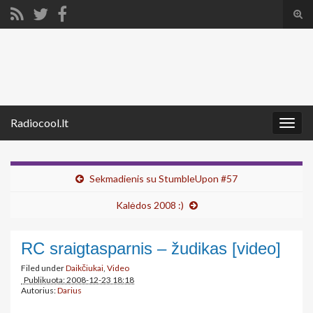
Tog
sear
Search for:
for
Radiocool.lt
Togg
navig
Sekmadienis su StumbleUpon #57
Kalėdos 2008 :)
RC sraigtasparnis – žudikas [video]
Filed under
Daikčiukai
,
Video
Publikuota: 2008-12-23 18:18
Autorius:
Darius