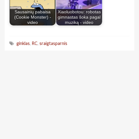
Sausainių pabaisa
Xiaoluobotou: robotas
(Cookie Monster) -
gimnastas šoka pagal
video
muziką - video
ginklas
,
RC
,
sraigtasparnis