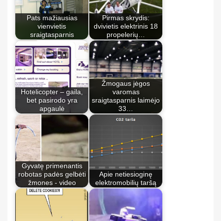
Pats mažiausias
Pirmas skrydis:
vienvietis
dvivietis elektrinis 18
sraigtasparnis
propelerių…
Žmogaus jėgos
Hotelicopter – gaila,
varomas
bet pasirodo yra
sraigtasparnis laimėjo
apgaulė
33…
Gyvatę primenantis
robotas padės gelbėti
Apie netiesioginę
žmones - video
elektromobilių taršą