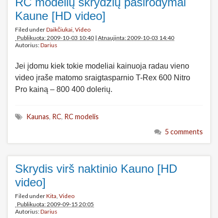
RC modelių skrydžių pasirodymai
Kaune [HD video]
Filed under
Daikčiukai
,
Video
Publikuota: 2009-10-03 10:40
|
Atnaujinta: 2009-10-03 14:40
Autorius:
Darius
Jei įdomu kiek tokie modeliai kainuoja radau vieno
video įraše matomo sraigtasparnio T-Rex 600 Nitro
Pro kainą – 800 400 dolerių.
Kaunas
,
RC
,
RC modelis
5 comments
Skrydis virš naktinio Kauno [HD
video]
Filed under
Kita
,
Video
Publikuota: 2009-09-15 20:05
Autorius:
Darius