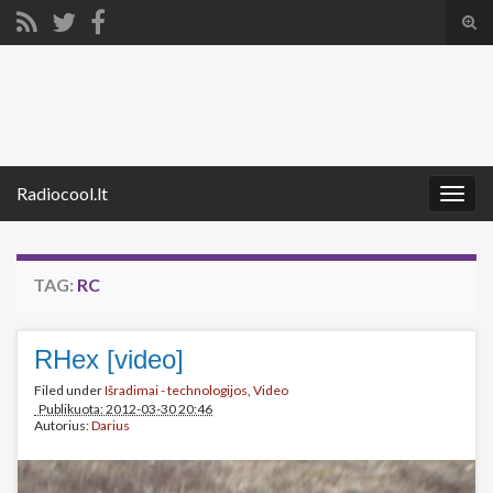
Tog
sear
Search for:
for
Radiocool.lt
Togg
navig
TAG:
RC
RHex [video]
Filed under
Išradimai - technologijos
,
Video
Publikuota: 2012-03-30 20:46
Autorius:
Darius