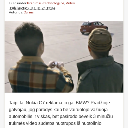
Filed under
Išradimai - technologijos
,
Video
Publikuota: 2011-01-21 15:34
Autorius:
Darius
Taip, tai Nokia C7 reklama, o gal BMW? Pradžioje
galvojau, jog parodys kaip be vairuotojo važiuoja
automobilis ir viskas, bet pasirodo beveik 3 minučių
trukmės video sudėtos nuotrupos iš nuotolinio