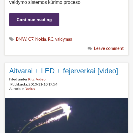
valdymo sistemos kūrimo proceso.
Continue reading
BMW
,
C7
,
Nokia
,
RC
,
valdymas
Leave comment
Aitvarai + LED + fejerverkai [video]
Filed under
Kita
,
Video
Publikuota: 2010-11-10 17:54
Autorius:
Darius