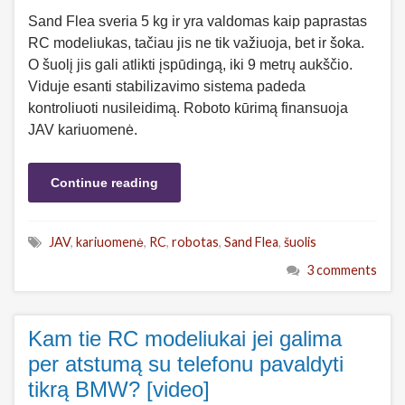
Sand Flea sveria 5 kg ir yra valdomas kaip paprastas
RC modeliukas, tačiau jis ne tik važiuoja, bet ir šoka.
O šuolį jis gali atlikti įspūdingą, iki 9 metrų aukščio.
Viduje esanti stabilizavimo sistema padeda
kontroliuoti nusileidimą. Roboto kūrimą finansuoja
JAV kariuomenė.
Continue reading
JAV
,
kariuomenė
,
RC
,
robotas
,
Sand Flea
,
šuolis
3 comments
Kam tie RC modeliukai jei galima
per atstumą su telefonu pavaldyti
tikrą BMW? [video]