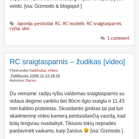
veido. [via: Gizmodo & blogspot ]
Japonija
,
pesticidai
,
RC
,
RC modelis
,
RC sraigtasparnis
,
ryžiai
,
ūkis
1 comment
RC sraigtasparnis – žudikas [video]
Filed under
Daikčiukai
,
Video
Publikuota: 2008-12-23 18:18
Autorius:
Darius
Du viename: radiju ryšiu valdomas sraigtasparnis su
vidaus degimo varikliu bei 80cm ilgio sraigtu ir 11,43
mm kalibro pistoletas. Skraidantis ginklas tai pat turi
skaitmeninę video kamerą perduodančią vaizdą, kad
būtų lengviau nusitaikyti. Tikiuosi tokių nepradės
pardavinėti vaikams, kaip žaislus
[via: Gizmodo ]