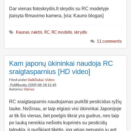
Dar vienas fotoskrydis.lt skrydis su RC modelyje
įtaisyta filmavimo kamera. [via: Kauno blogas]
Kaunas
,
naktis
,
RC
,
RC modelis
,
skrydis
11 comments
Kam japonų ūkininkai naudoja RC
sraigtasparnius [HD video]
Filed under
Daikčiukai
,
Video
Publikuota: 2009-08-18 12:45
Autorius:
Darius
RC sraigtasparnis naudojamas purkšti pesticidus ryžių
lauke. Nežinau, ar taip elgiasi visi ūkininkai Japonijoje
ar tik šis vienas, bet poelgis tikrai yra gudrus, nes taip
po lauką nereikia nešiotis kuprinės su pesticidų
talpykla, ir purškiant tikėtis, jog vėjas nenupūs jų ant