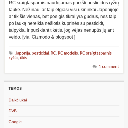
RC sraigtasparnis naudojamas purkšti pesticidus ryžių
lauke. Nežinau, ar taip elgiasi visi ūkininkai Japonijoje
ar tik šis vienas, bet poelgis tikrai yra gudrus, nes taip
po lauką nereikia nešiotis kuprinės su pesticidų
talpykla, ir purškiant tikėtis, jog vėjas nenupūs jų ant
veido. [via: Gizmodo & blogspot ]
Japonija
,
pesticidai
,
RC
,
RC modelis
,
RC sraigtasparnis
,
ryžiai
,
ūkis
1 comment
TEMOS
Daikčiukai
DVB
Google