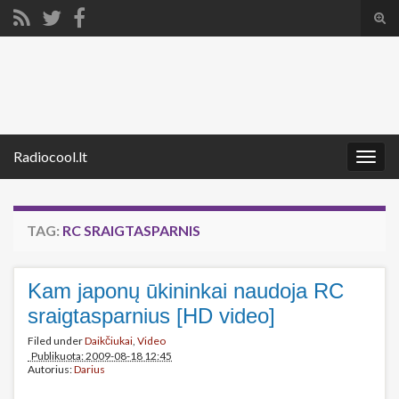
Tog
sear
Search for:
for
Radiocool.lt
Togg
navig
TAG:
RC SRAIGTASPARNIS
Kam japonų ūkininkai naudoja RC
sraigtasparnius [HD video]
Filed under
Daikčiukai
,
Video
Publikuota: 2009-08-18 12:45
Autorius:
Darius