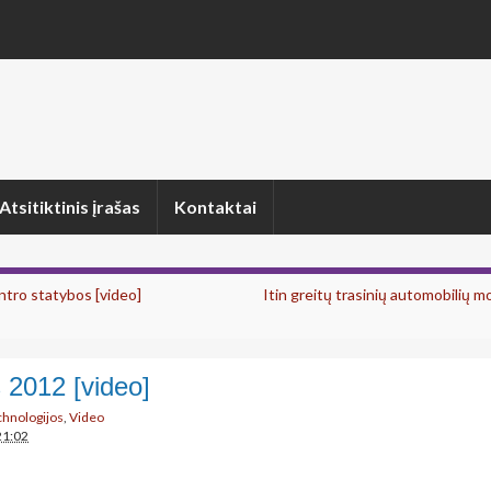
Atsitiktinis įrašas
Kontaktai
ntro statybos [video]
Itin greitų trasinių automobilių m
 2012 [video]
echnologijos
,
Video
21:02