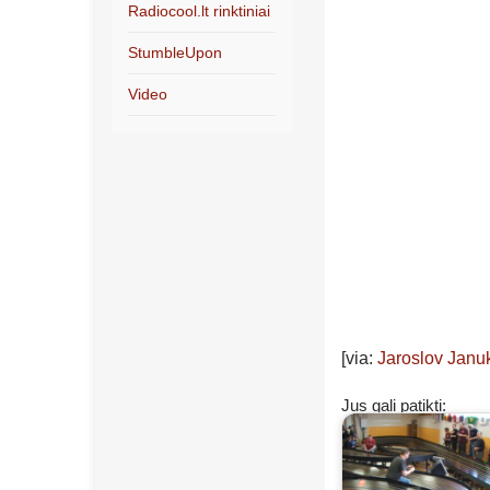
Radiocool.lt rinktiniai
StumbleUpon
Video
[via:
Jaroslov Janu
Jus gali patikti: