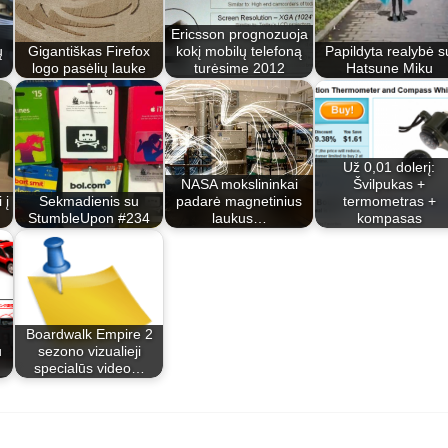
Ericsson prognozuoja
ų
Gigantiškas Firefox
kokį mobilų telefoną
Papildyta realybė s
logo pasėlių lauke
turėsime 2012
Hatsune Miku
Už 0,01 dolerį:
NASA mokslininkai
Švilpukas +
 į
Sekmadienis su
padarė magnetinius
termometras +
StumbleUpon #234
laukus…
kompasas
Boardwalk Empire 2
u
sezono vizualieji
specialūs video…