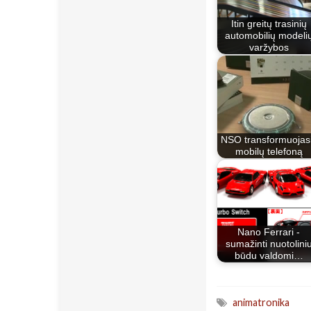
Itin greitų trasinių
automobilių modeli
varžybos
NSO transformuojasi
mobilų telefoną
Nano Ferrari -
sumažinti nuotolini
būdu valdomi…
animatronika