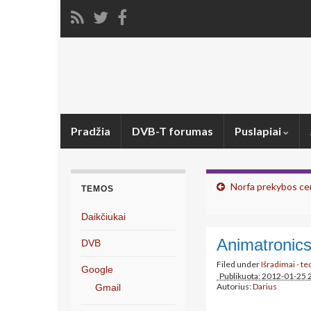
Pradžia
DVB-T forumas
Puslapiai
Norfa prekybos ce
TEMOS
Daikčiukai
Animatronics
DVB
Filed under
Išradimai - t
Google
Publikuota: 2012-01-25 
Autorius:
Darius
Gmail