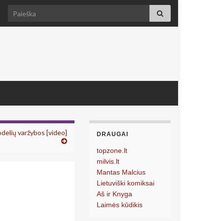
Search for:
odelių varžybos [video]
DRAUGAI
topzone.lt
milvis.lt
Mantas Malcius
Lietuviški komiksai
Aš ir Knyga
Laimės kūdikis