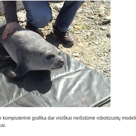
e kompiuterinė grafika dar visiškai neišstūmė robotizuotų modelių
kai.