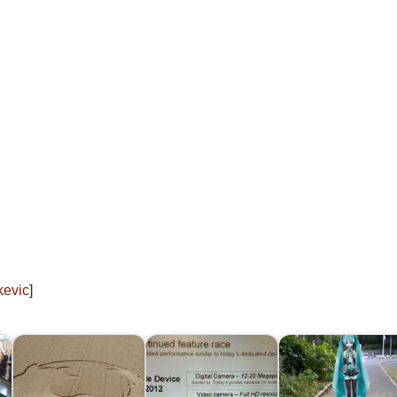
kevic
]