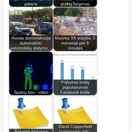
pataria
prekių furgonas
Honda demonstruoja
Maxima XX statyba, 6
automatinio
mėnesiai per 5
automobilių statymo…
minutes
Prekybos tinklų
populiarumas
Spalvų šou - video
Facebook tinkle
David Copperfield
Šokantis fontanas
pradangina antį -