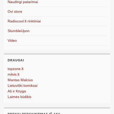
Naudingi patarimai
Ovi store
Radiocool.lt rinktiniai
StumbleUpon
Video
DRAUGAI
topzone.lt
milvis.lt
Mantas Malcius
Lietuviški komiksai
Aš ir Knyga
Laimės kūdikis