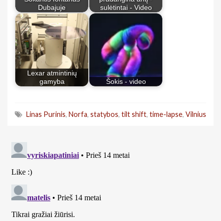
Dubajuje
sulėtintai - Video
Lexar atmintinių
gamyba
Šokis - video
Linas Purinis
,
Norfa
,
statybos
,
tilt shift
,
time-lapse
,
Vilnius