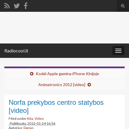
Tog
sear
Search for:
for
Radiocool.lt
Togg
navig
Kodėl Apple gamina iPhone Kinijoje
Animatronics 2012 [video]
Norfa prekybos centro statybos
[video]
Filed under
Kita
,
Video
Publikuota: 2012-01-24 16:36
Autorius:
Darius