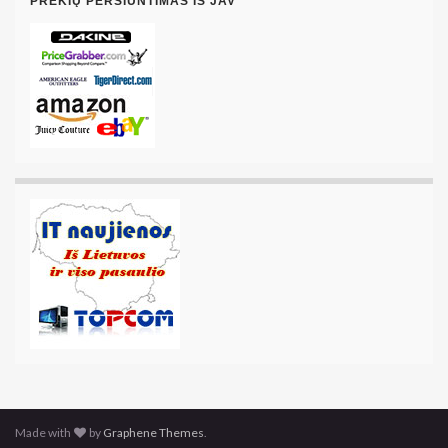
PREKIŲ PERSIUNTIMAS IŠ JAV
Made with
by
Graphene Themes
.