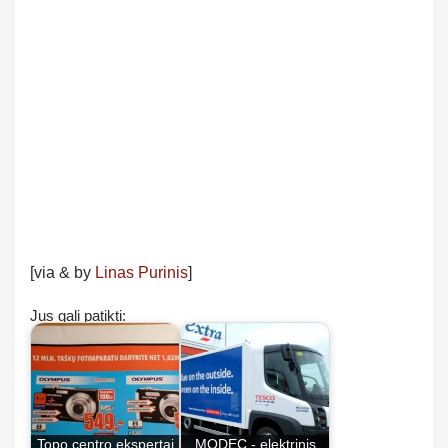
[via & by
Linas Purinis
]
Jus gali patikti:
Topo centro ekspertai
MODEC - elektrinis