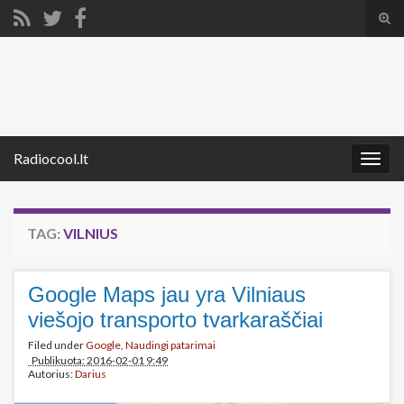
Tog
sear
Search for:
for
Radiocool.lt
Togg
navig
TAG:
VILNIUS
Google Maps jau yra Vilniaus
viešojo transporto tvarkaraščiai
Filed under
Google
,
Naudingi patarimai
Publikuota: 2016-02-01 9:49
Autorius:
Darius