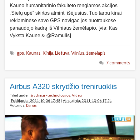
Kauno humanitarinio fakulteto rengiamos akcijos
„Sielų upė“ skirtos atminti išėjusius. Tuo tarpu kinai
reklaminėse savo GPS navigacijos nuotraukose
panaudojo kadrą iš Vilniaus žemėlapio. [via: Kas
Vyksta Kaune & @Ramulis]
gps
,
Kaunas
,
Kinija
,
Lietuva
,
Vilnius
,
žemėlapis
7 comments
Airbus A320 skrydžio treniruoklis
Filed under
Išradimai - technologijos
,
Video
Publikuota: 2011-10-06 17:48
|
Atnaujinta: 2011-10-06 17:51
Autorius:
Darius