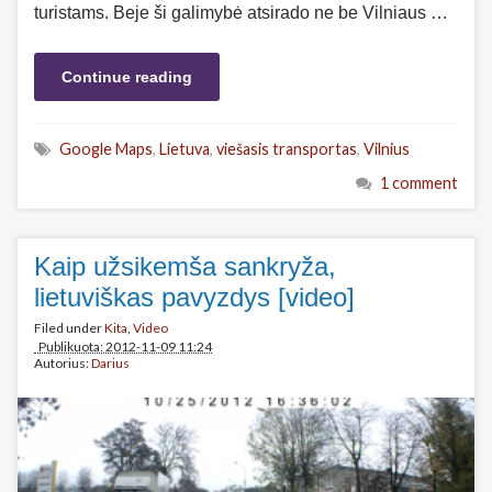
turistams. Beje ši galimybė atsirado ne be Vilniaus …
Continue reading
Google Maps
,
Lietuva
,
viešasis transportas
,
Vilnius
1 comment
Kaip užsikemša sankryža,
lietuviškas pavyzdys [video]
Filed under
Kita
,
Video
Publikuota: 2012-11-09 11:24
Autorius:
Darius