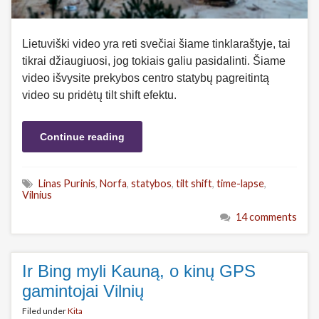
Lietuviški video yra reti svečiai šiame tinklaraštyje, tai
tikrai džiaugiuosi, jog tokiais galiu pasidalinti. Šiame
video išvysite prekybos centro statybų pagreitintą
video su pridėtų tilt shift efektu.
Continue reading
Linas Purinis
,
Norfa
,
statybos
,
tilt shift
,
time-lapse
,
Vilnius
14 comments
Ir Bing myli Kauną, o kinų GPS
gamintojai Vilnių
Filed under
Kita