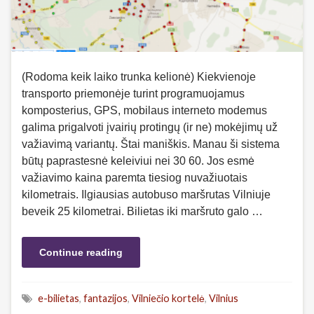
(Rodoma keik laiko trunka kelionė) Kiekvienoje
transporto priemonėje turint programuojamus
komposterius, GPS, mobilaus interneto modemus
galima prigalvoti įvairių protingų (ir ne) mokėjimų už
važiavimą variantų. Štai maniškis. Manau ši sistema
būtų paprastesnė keleiviui nei 30 60. Jos esmė
važiavimo kaina paremta tiesiog nuvažiuotais
kilometrais. Ilgiausias autobuso maršrutas Vilniuje
beveik 25 kilometrai. Bilietas iki maršruto galo …
Continue reading
e-bilietas
,
fantazijos
,
Vilniečio kortelė
,
Vilnius