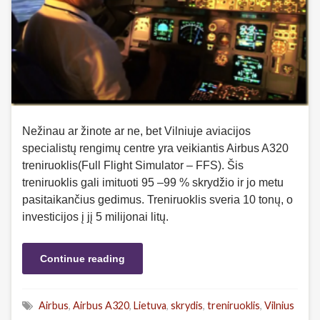
Nežinau ar žinote ar ne, bet Vilniuje aviacijos
specialistų rengimų centre yra veikiantis Airbus A320
treniruoklis(Full Flight Simulator – FFS). Šis
treniruoklis gali imituoti 95 –99 % skrydžio ir jo metu
pasitaikančius gedimus. Treniruoklis sveria 10 tonų, o
investicijos į jį 5 milijonai litų.
Continue reading
Airbus
,
Airbus A320
,
Lietuva
,
skrydis
,
treniruoklis
,
Vilnius