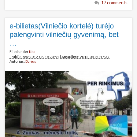
17 comments
e-bilietas(Vilniečio kortelė) turėjo
palengvinti vilniečių gyvenimą, bet
…
Filed under
Kita
Publikuota: 2012-08-18 20:51
|
Atnaujinta: 2012-08-20 17:37
Autorius:
Darius