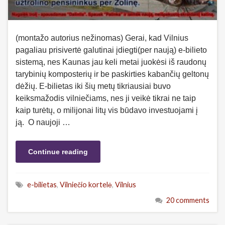
(montažo autorius nežinomas) Gerai, kad Vilnius
pagaliau prisivertė galutinai įdiegti(per naują) e-bilieto
sistemą, nes Kaunas jau keli metai juokėsi iš raudonų
tarybinių komposterių ir be paskirties kabančių geltonų
dėžių. E-bilietas iki šių metų tikriausiai buvo
keiksmažodis vilniečiams, nes ji veikė tikrai ne taip
kaip turėtų, o milijonai litų vis būdavo investuojami į
ją. O naujoji …
Continue reading
e-bilietas
,
Vilniečio kortelė
,
Vilnius
20 comments