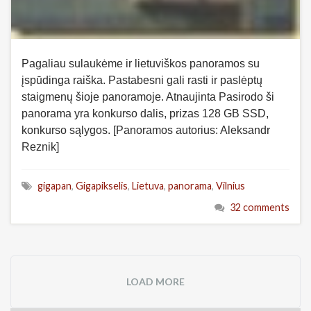
Pagaliau sulaukėme ir lietuviškos panoramos su
įspūdinga raiška. Pastabesni gali rasti ir paslėptų
staigmenų šioje panoramoje. Atnaujinta Pasirodo ši
panorama yra konkurso dalis, prizas 128 GB SSD,
konkurso sąlygos. [Panoramos autorius: Aleksandr
Reznik]
gigapan
,
Gigapikselis
,
Lietuva
,
panorama
,
Vilnius
32 comments
LOAD MORE