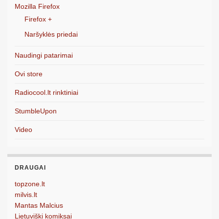
Mozilla Firefox
Firefox +
Naršyklės priedai
Naudingi patarimai
Ovi store
Radiocool.lt rinktiniai
StumbleUpon
Video
DRAUGAI
topzone.lt
milvis.lt
Mantas Malcius
Lietuviški komiksai