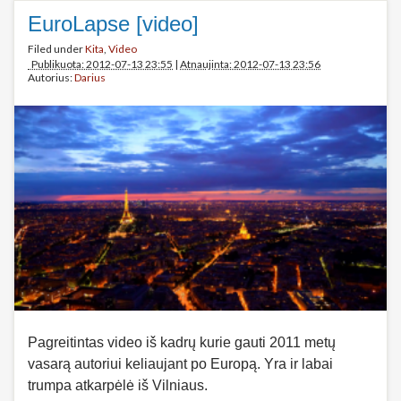
EuroLapse [video]
Filed under
Kita
,
Video
Publikuota: 2012-07-13 23:55
|
Atnaujinta: 2012-07-13 23:56
Autorius:
Darius
Pagreitintas video iš kadrų kurie gauti 2011 metų
vasarą autoriui keliaujant po Europą. Yra ir labai
trumpa atkarpėlė iš Vilniaus.