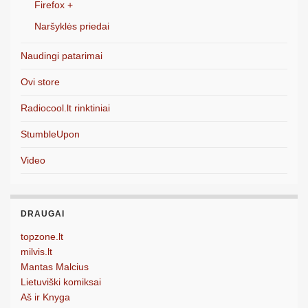
Firefox +
Naršyklės priedai
Naudingi patarimai
Ovi store
Radiocool.lt rinktiniai
StumbleUpon
Video
DRAUGAI
topzone.lt
milvis.lt
Mantas Malcius
Lietuviški komiksai
Aš ir Knyga