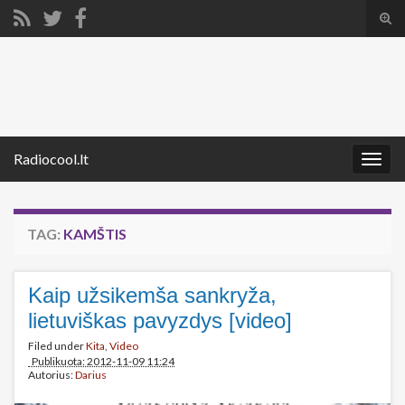
Tog
sear
Search for:
for
Radiocool.lt
Togg
navig
TAG:
KAMŠTIS
Kaip užsikemša sankryža,
lietuviškas pavyzdys [video]
Filed under
Kita
,
Video
Publikuota: 2012-11-09 11:24
Autorius:
Darius