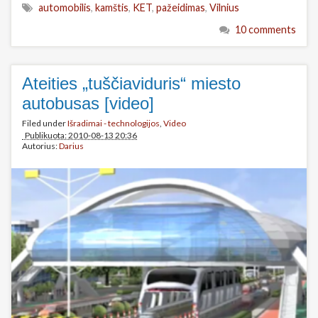
automobilis
,
kamštis
,
KET
,
pažeidimas
,
Vilnius
10 comments
Ateities „tuščiaviduris“ miesto
autobusas [video]
Filed under
Išradimai - technologijos
,
Video
Publikuota: 2010-08-13 20:36
Autorius:
Darius