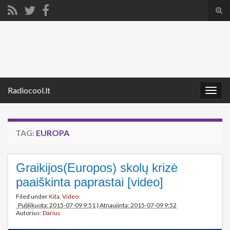
Tog
sear
Search for:
for
Radiocool.lt
Togg
navig
TAG:
EUROPA
Graikijos(Europos) skolų krizė
paaiškinta paprastai [video]
Filed under
Kita
,
Video
Publikuota: 2015-07-09 9:51
|
Atnaujinta: 2015-07-09 9:52
Autorius:
Darius