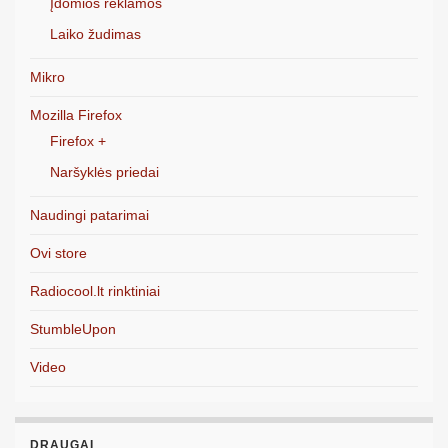
Įdomios reklamos
Laiko žudimas
Mikro
Mozilla Firefox
Firefox +
Naršyklės priedai
Naudingi patarimai
Ovi store
Radiocool.lt rinktiniai
StumbleUpon
Video
DRAUGAI