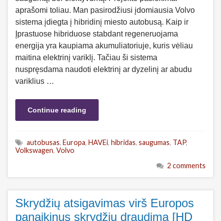
aprašomi toliau. Man pasirodžiusi įdomiausia Volvo
sistema įdiegta į hibridinį miesto autobusą. Kaip ir
Įprastuose hibriduose stabdant regeneruojama
energija yra kaupiama akumuliatoriuje, kuris vėliau
maitina elektrinį variklį. Tačiau ši sistema
nuspręsdama naudoti elektrinį ar dyzelinį ar abudu
variklius …
Continue reading
autobusas
,
Europa
,
HAVEi
,
hibridas
,
saugumas
,
TAP
,
Volkswagen
,
Volvo
2 comments
Skrydžių atsigavimas virš Europos
panaikinus skrydžių draudimą [HD