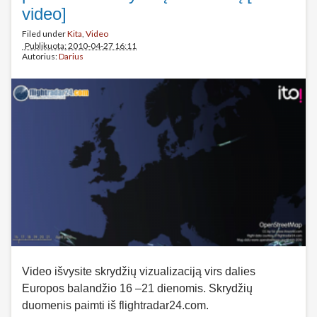
video]
Filed under
Kita
,
Video
Publikuota: 2010-04-27 16:11
Autorius:
Darius
Video išvysite skrydžių vizualizaciją virs dalies
Europos balandžio 16 –21 dienomis. Skrydžių
duomenis paimti iš flightradar24.com.