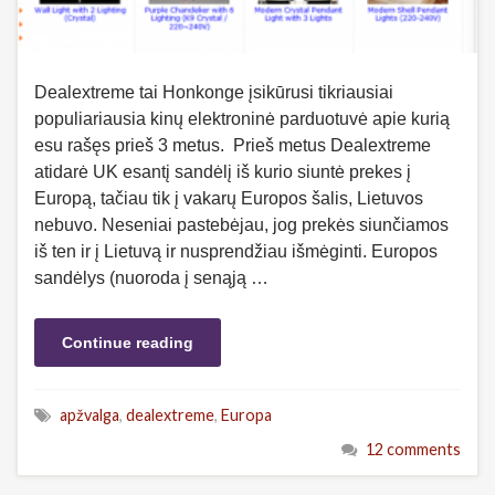
Dealextreme tai Honkonge įsikūrusi tikriausiai
populiariausia kinų elektroninė parduotuvė apie kurią
esu rašęs prieš 3 metus. Prieš metus Dealextreme
atidarė UK esantį sandėlį iš kurio siuntė prekes į
Europą, tačiau tik į vakarų Europos šalis, Lietuvos
nebuvo. Neseniai pastebėjau, jog prekės siunčiamos
iš ten ir į Lietuvą ir nusprendžiau išmėginti. Europos
sandėlys (nuoroda į senąją …
Continue reading
apžvalga
,
dealextreme
,
Europa
12 comments