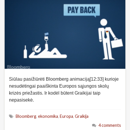
Siūlau pasižiūrėti Bloomberg animaciją[12:33] kurioje
nesudėtingai paaiškinta Europos sąjungos skolų
krizės priežastis. Ir kodėl būtent Graikijai taip
nepasisekė.
Bloomberg
,
ekonomika
,
Europa
,
Graikija
4 comments