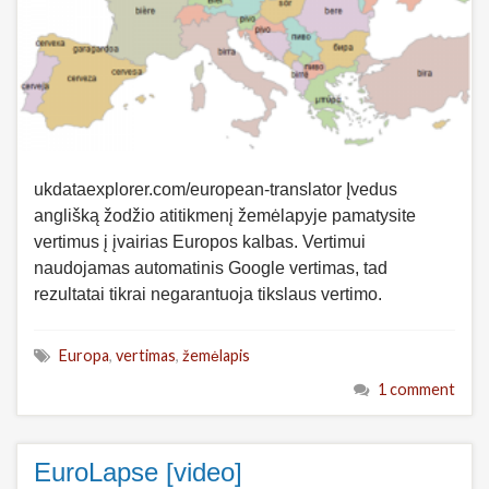
ukdataexplorer.com/european-translator Įvedus
anglišką žodžio atitikmenį žemėlapyje pamatysite
vertimus į įvairias Europos kalbas. Vertimui
naudojamas automatinis Google vertimas, tad
rezultatai tikrai negarantuoja tikslaus vertimo.
Europa
,
vertimas
,
žemėlapis
1 comment
EuroLapse [video]