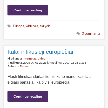
Continue reading
Europa
,
lėktuvas
,
skrydis
3 comments
Italai ir likusieji europiečiai
Filed under
Internetas
,
Video
Publikuota: 2006-09-05 21:23
|
Atnaujinta: 2007-02-26 19:56
Autorius:
Darius
Flash filmukas skirtas tiems, kurie mano, kas italai
elgiasi panašiai, kaip visi europiečiai.
Continue reading