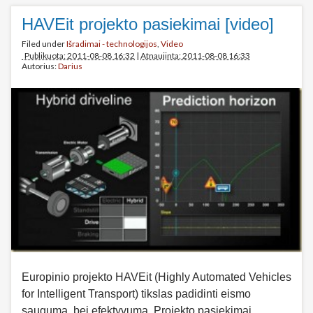
HAVEit projekto pasiekimai [video]
Filed under
Išradimai - technologijos
,
Video
Publikuota: 2011-08-08 16:32
|
Atnaujinta: 2011-08-08 16:33
Autorius:
Darius
Europinio projekto HAVEit (Highly Automated Vehicles
for Intelligent Transport) tikslas padidinti eismo
saugumą, bei efektyvumą. Projekto pasiekimai