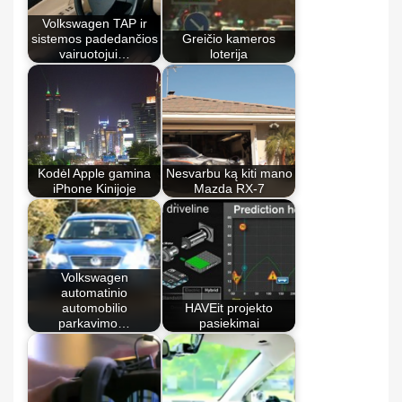
Volkswagen TAP ir
sistemos padedančios
Greičio kameros
vairuotojui…
loterija
Kodėl Apple gamina
Nesvarbu ką kiti mano
iPhone Kinijoje
Mazda RX-7
Volkswagen
automatinio
automobilio
HAVEit projekto
parkavimo…
pasiekimai