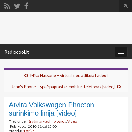
Tog
sear
Search for:
for
Radiocool.lt
Togg
navig
Miku Hatsune – virtuali pop atlikėja [video]
John’s Phone – ypač paprastas mobilus telefonas [video]
Atvira Volkswagen Phaeton
surinkimo linija [video]
Filed under
Išradimai - technologijos
,
Video
Publikuota: 2010-11-16 15:00
Autorius:
Darius