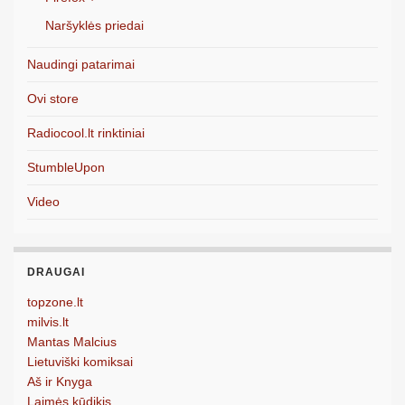
Naršyklės priedai
Naudingi patarimai
Ovi store
Radiocool.lt rinktiniai
StumbleUpon
Video
DRAUGAI
topzone.lt
milvis.lt
Mantas Malcius
Lietuviški komiksai
Aš ir Knyga
Laimės kūdikis