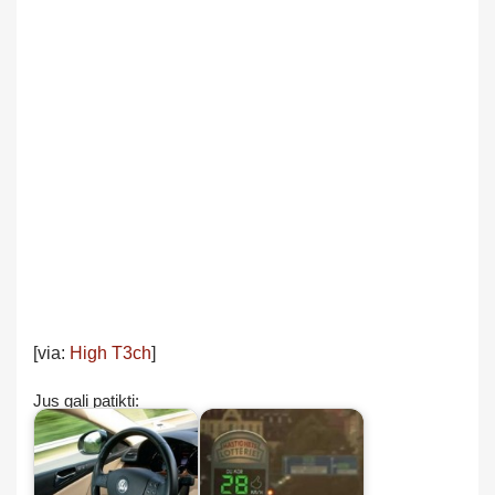
[via:
High T3ch
]
Jus gali patikti: