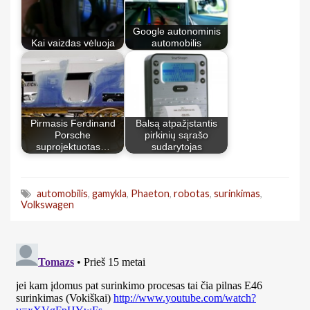
Google autonominis
Kai vaizdas vėluoja
automobilis
Pirmasis Ferdinand
Balsą atpažįstantis
Porsche
pirkinių sąrašo
suprojektuotas…
sudarytojas
automobilis
,
gamykla
,
Phaeton
,
robotas
,
surinkimas
,
Volkswagen