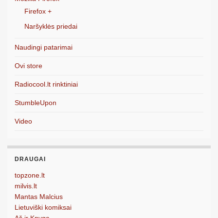
Firefox +
Naršyklės priedai
Naudingi patarimai
Ovi store
Radiocool.lt rinktiniai
StumbleUpon
Video
DRAUGAI
topzone.lt
milvis.lt
Mantas Malcius
Lietuviški komiksai
Aš ir Knyga