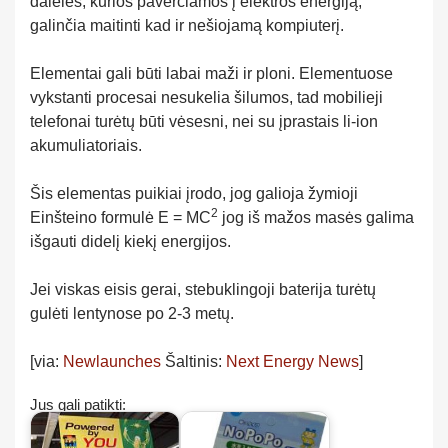
daleles, kurios paverčiamos į elektros energiją,
galinčia maitinti kad ir nešiojamą kompiuterį.
Elementai gali būti labai maži ir ploni. Elementuose
vykstanti procesai nesukelia šilumos, tad mobilieji
telefonai turėtų būti vėsesni, nei su įprastais li-ion
akumuliatoriais.
Šis elementas puikiai įrodo, jog galioja žymioji
2
Einšteino formulė E = MC
jog iš mažos masės galima
išgauti didelį kiekį energijos.
Jei viskas eisis gerai, stebuklingoji baterija turėtų
gulėti lentynose po 2-3 metų.
[via:
Newlaunches
Šaltinis:
Next Energy News
]
Jus gali patikti: