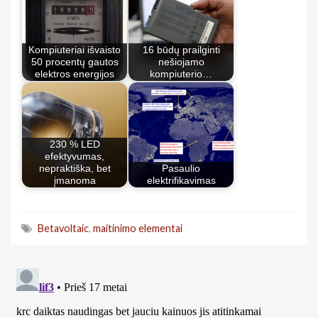
Kompiuteriai išvaisto
16 būdų prailginti
50 procentų gautos
nešiojamo
elektros energijos
kompiuterio…
230 % LED
efektyvumas,
nepraktiška, bet
Pasaulio
įmanoma
elektrifikavimas
Betavoltaic
,
maitinimo elementai