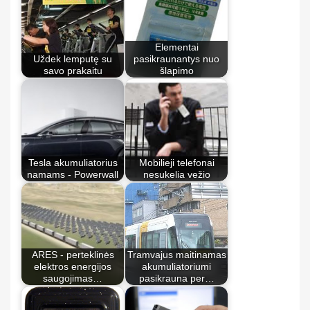
Elementai
Uždek lemputę su
pasikraunantys nuo
savo prakaitu
šlapimo
Tesla akumuliatorius
Mobilieji telefonai
namams - Powerwall
nesukelia vežio
ARES - perteklinės
Tramvajus maitinamas
elektros energijos
akumuliatoriumi
saugojimas…
pasikrauna per…