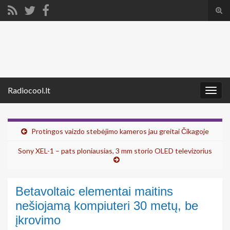
Tog
sear
Search for:
for
Radiocool.lt
Togg
navig
Protingos vaizdo stebėjimo kameros jau greitai Čikagoje
Sony XEL-1 – pats ploniausias, 3 mm storio OLED televizorius
Betavoltaic elementai maitins
nešiojamą kompiuteri 30 metų, be
įkrovimo