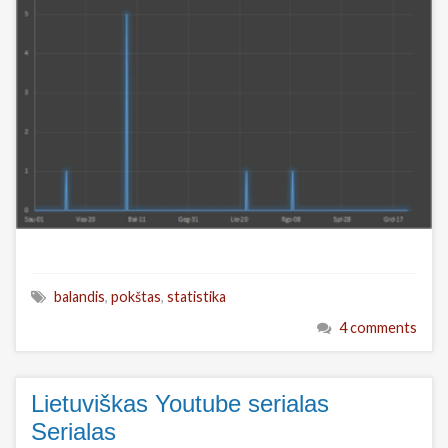
balandis
,
pokštas
,
statistika
4 comments
Lietuviškas Youtube serialas
Serialas