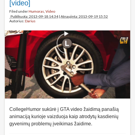
[video]
Filed under
Humoras
,
Video
Publikuota: 2013-09-18 14:34
|
Atnaujinta: 2013-09-19 15:52
Autorius:
Darius
CollegeHumor sukūrė į GTA video žaidimą panašią
animaciją kurioje vaizduoja kaip atrodytų kasdienių
gyvenimų problemų įveikimas žaidime.