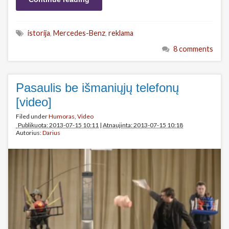
istorija
,
Mercedes-Benz
,
reklama
8 comments
Pasaulis be išmaniųjų telefonų
[video]
Filed under
Humoras
,
Video
Publikuota: 2013-07-15 10:11
|
Atnaujinta: 2013-07-15 10:18
Autorius:
Darius