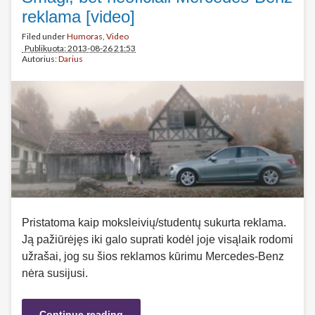
reklama [video]
Filed under
Humoras
,
Video
Publikuota: 2013-08-26 21:53
Autorius:
Darius
Pristatoma kaip moksleivių/studentų sukurta reklama.
Ją pažiūrėjęs iki galo suprati kodėl joje visąlaik rodomi
užrašai, jog su šios reklamos kūrimu Mercedes-Benz
nėra susijusi.
Continue reading