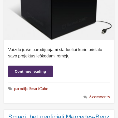
Vaizdo įraše parodijuojami startuoliai kurie pristato
savo projektus ieškodami rėmėjų.
Continue reading
parodija
,
SmartCube
6 comments
Smagi, bet neoficiali Mercedes-Benz