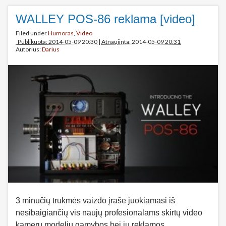
WALLEY POS-86 reklama [video]
Filed under
Humoras
,
Video
Publikuota: 2014-05-09 20:30
|
Atnaujinta: 2014-05-09 20:31
Autorius:
Darius
3 minučių trukmės vaizdo įraše juokiamasi iš
nesibaigiančių vis naujų profesionalams skirtų video
kamerų modelių gamybos bei jų reklamos.