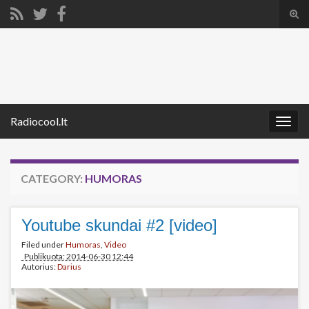
Tog
sear
Search for:
for
Radiocool.lt
Togg
navig
CATEGORY:
HUMORAS
Youtube skundai #2 [video]
Filed under
Humoras
,
Video
Publikuota: 2014-06-30 12:44
Autorius:
Darius