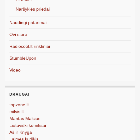
Naršyklės priedai
Naudingi patarimai
Ovi store
Radiocool.lt rinktiniai
StumbleUpon
Video
DRAUGAI
topzone.lt
milvis.lt
Mantas Malcius
Lietuviški komiksai
Aš ir Knyga
Laimės kūdikis