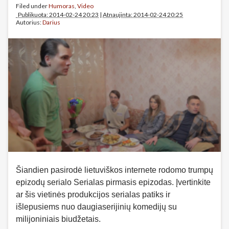
Filed under
Humoras
,
Video
Publikuota: 2014-02-24 20:23
|
Atnaujinta: 2014-02-24 20:25
Autorius:
Darius
Šiandien pasirodė lietuviškos internete rodomo trumpų
epizodų serialo Serialas pirmasis epizodas. Įvertinkite
ar šis vietinės produkcijos serialas patiks ir
išlepusiems nuo daugiaserijinių komedijų su
milijoniniais biudžetais.