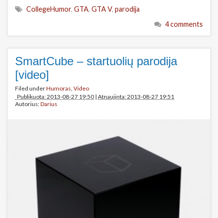
CollegeHumor
,
GTA
,
GTA V
,
parodija
4 comments
SmartCube – startuolių parodija
[video]
Filed under
Humoras
,
Video
Publikuota: 2013-08-27 19:50
|
Atnaujinta: 2013-08-27 19:51
Autorius:
Darius