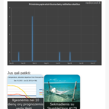
Jus gali patikti:
Ilgesnėmis nei 10
dienų orų prognozėmis
Sekmadienis su
verta tikėti…
StumbleUpon #179