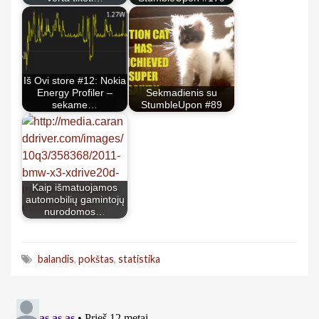
Iš Ovi store #12: Nokia
Energy Profiler –
Sekmadienis su
sekame…
StumbleUpon #89
Kaip išmatuojamos
automobilių gamintojų
nurodomos…
balandis
,
pokštas
,
statistika