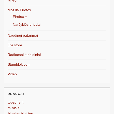
Mikro
Mozilla Firefox
Firefox +
Naršyklės priedai
Naudingi patarimai
Ovi store
Radiocool.lt rinktiniai
StumbleUpon
Video
DRAUGAI
topzone.lt
milvis.lt
Mantas Malcius