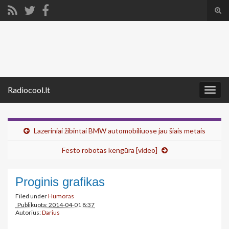
Tog
sear
Search for:
for
Radiocool.lt
Togg
navig
Lazeriniai žibintai BMW automobiliuose jau šiais metais
Festo robotas kengūra [video]
Proginis grafikas
Filed under
Humoras
Publikuota: 2014-04-01 8:37
Autorius:
Darius