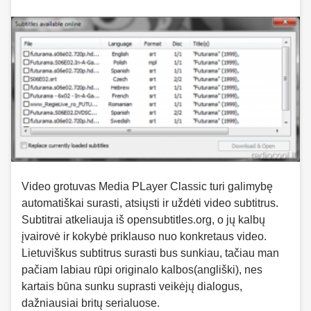
Video grotuvas Media PLayer Classic turi galimybę
automatiškai surasti, atsiųsti ir uždėti video subtitrus.
Subtitrai atkeliauja iš opensubtitles.org, o jų kalbų
įvairovė ir kokybė priklauso nuo konkretaus video.
Lietuviškus subtitrus surasti bus sunkiau, tačiau man
pačiam labiau rūpi originalo kalbos(angliški), nes
kartais būna sunku suprasti veikėjų dialogus,
dažniausiai britų serialuose.