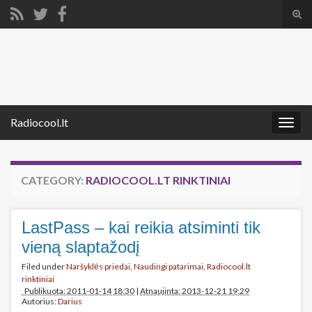
Tog
sear
Search for:
for
Radiocool.lt
Togg
navig
CATEGORY:
RADIOCOOL.LT RINKTINIAI
LastPass – kai reikia atsiminti tik
vieną slaptažodį
Filed under
Naršyklės priedai
,
Naudingi patarimai
,
Radiocool.lt
rinktiniai
Publikuota: 2011-01-14 18:30
|
Atnaujinta: 2013-12-21 19:29
Autorius:
Darius