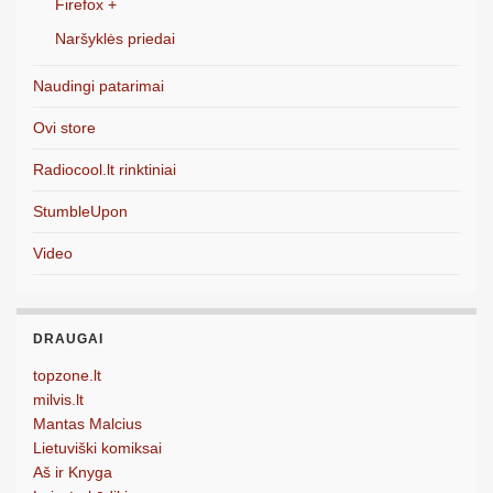
Firefox +
Naršyklės priedai
Naudingi patarimai
Ovi store
Radiocool.lt rinktiniai
StumbleUpon
Video
DRAUGAI
topzone.lt
milvis.lt
Mantas Malcius
Lietuviški komiksai
Aš ir Knyga