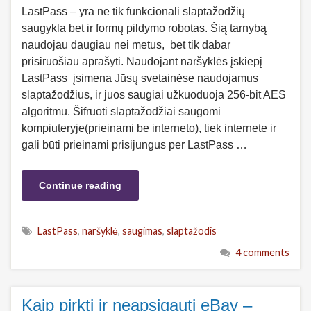
LastPass – yra ne tik funkcionali slaptažodžių
saugykla bet ir formų pildymo robotas. Šią tarnybą
naudojau daugiau nei metus, bet tik dabar
prisiruošiau aprašyti. Naudojant naršyklės įskiepį
LastPass įsimena Jūsų svetainėse naudojamus
slaptažodžius, ir juos saugiai užkuoduoja 256-bit AES
algoritmu. Šifruoti slaptažodžiai saugomi
kompiuteryje(prieinami be interneto), tiek internete ir
gali būti prieinami prisijungus per LastPass …
Continue reading
LastPass
,
naršyklė
,
saugimas
,
slaptažodis
4 comments
Kaip pirkti ir neapsigauti eBay –