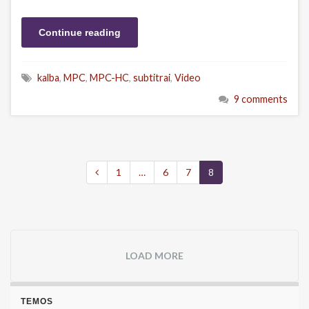
Continue reading
kalba
,
MPC
,
MPC-HC
,
subtitrai
,
Video
9 comments
1
…
6
7
8
LOAD MORE
TEMOS