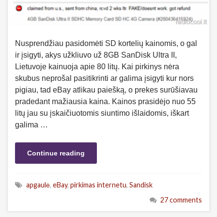
Nusprendžiau pasidomėti SD kortelių kainomis, o gal
ir įsigyti, akys užkliuvo už 8GB SanDisk Ultra II,
Lietuvoje kainuoja apie 80 litų. Kai pirkinys nėra
skubus neprošal pasitikrinti ar galima įsigyti kur nors
pigiau, tad eBay atlikau paiešką, o prekes surūšiavau
pradedant mažiausia kaina. Kainos prasidėjo nuo 55
litų jau su įskaičiuotomis siuntimo išlaidomis, iškart
galima …
Continue reading
apgaulė
,
eBay
,
pirkimas internetu
,
Sandisk
27 comments