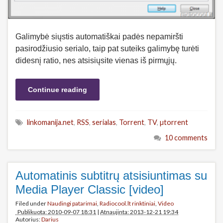
Galimybė siųstis automatiškai padės nepamiršti
pasirodžiusio serialo, taip pat suteiks galimybę turėti
didesnį ratio, nes atsisiųsite vienas iš pirmųjų.
Continue reading
linkomanija.net
,
RSS
,
serialas
,
Torrent
,
TV
,
µtorrent
10 comments
Automatinis subtitrų atsisiuntimas su
Media Player Classic [video]
Filed under
Naudingi patarimai
,
Radiocool.lt rinktiniai
,
Video
Publikuota: 2010-09-07 18:31
|
Atnaujinta: 2013-12-21 19:34
Autorius:
Darius