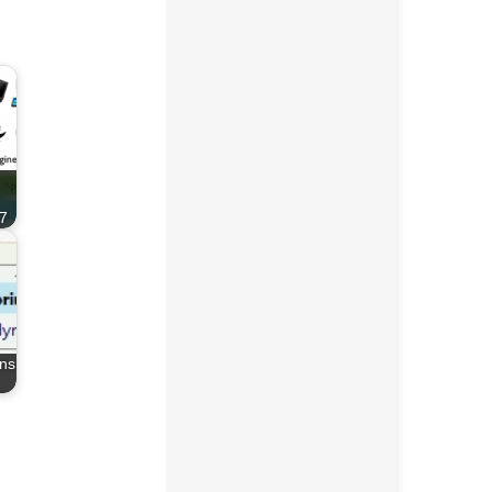
,7
ins