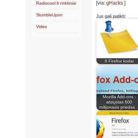
[via:
gHacks
]
Radiocool.lt rinktiniai
StumbleUpon
Jus gali patikti:
Video
8 Firefox kodai
Mozilla Add-ons -
atsiųstas 600
milijonasis priedas