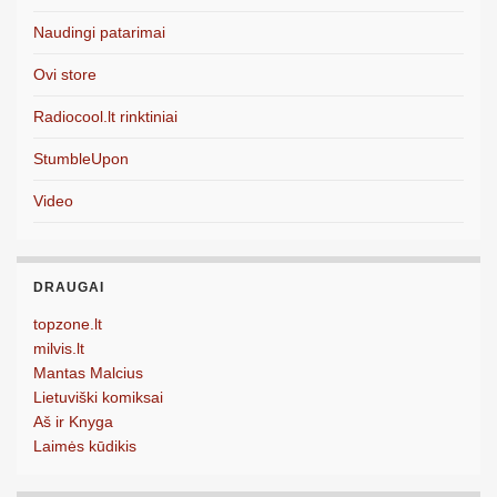
Naudingi patarimai
Ovi store
Radiocool.lt rinktiniai
StumbleUpon
Video
DRAUGAI
topzone.lt
milvis.lt
Mantas Malcius
Lietuviški komiksai
Aš ir Knyga
Laimės kūdikis