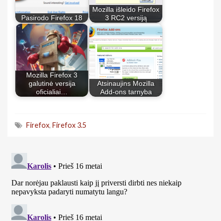
Mozilla išleido Firefox
Pasirodo Firefox 18
3 RC2 versiją
Mozilla Firefox 3
galutinė versija
Atsinaujins Mozilla
oficialiai…
Add-ons tarnyba
Firefox
,
Firefox 3.5