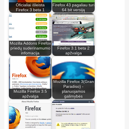
Oficialiai išleista
Firefox 43 pagaliau turi
Firefox 3 beta 1
64 bit versiją
Mozilla Addons Firefox
priedų suderinamumo
Firefox 3.1 beta 2
infomacija
apžvalga
Mozilla Firefox 3(Gran
Paradiso) -
Mozilla Firefox 3.5
planuojamos
apžvalga
galimybės