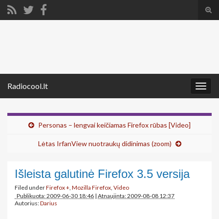
Tog
sear
Search for:
for
Radiocool.lt
Togg
navig
Personas – lengvai keičiamas Firefox rūbas [Video]
Lėtas IrfanView nuotraukų didinimas (zoom)
Išleista galutinė Firefox 3.5 versija
Filed under
Firefox +
,
Mozilla Firefox
,
Video
Publikuota: 2009-06-30 18:46
|
Atnaujinta: 2009-08-08 12:37
Autorius:
Darius