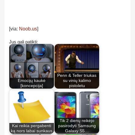
[via:
Noob.us
]
Jus gali patikti:
Penn & Teller triukas
Emocijų kaukė
su vinių kalimo
[koncepcija]
pistoletu
Tik 2 dienų reikėjo
Kai reikia pergabenti
pasirodyti Samsung
ką nors labai sunkaus
Galaxy S5…