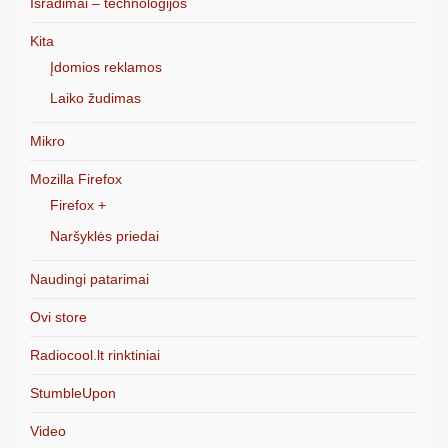
Išradimai – technologijos
Kita
Įdomios reklamos
Laiko žudimas
Mikro
Mozilla Firefox
Firefox +
Naršyklės priedai
Naudingi patarimai
Ovi store
Radiocool.lt rinktiniai
StumbleUpon
Video