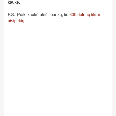
kaukę.
P.S. Puiki kaukė plėšti banką, tie
800 dolerių tikrai
atsipirktų
.