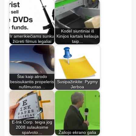
Kodėl siuntiniai iš
Ir amerikiečiams sunku
Kinijos kartais keliauja
žiūrėti filmus legaliai
taip…
Štai kaip atrodo
besisukantis propeleris
Susipažinkite: Pygmy
nufilmuotas…
Jerboa
E-Ink Corp. teigia jog
2008 sulauksime
spalvoto…
Žaliojo ekrano galia