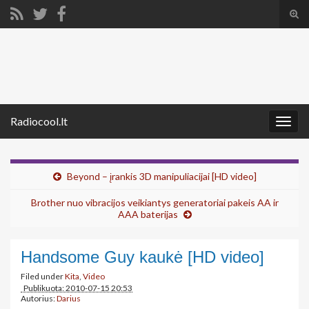
Tog
sear
Search for:
for
Radiocool.lt
Togg
navig
Beyond – įrankis 3D manipuliacijai [HD video]
Brother nuo vibracijos veikiantys generatoriai pakeis AA ir
AAA baterijas
Handsome Guy kaukė [HD video]
Filed under
Kita
,
Video
Publikuota: 2010-07-15 20:53
Autorius:
Darius