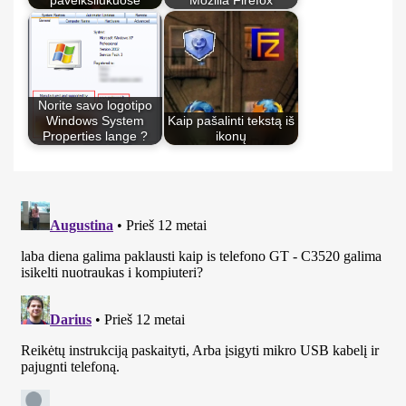
paveiksliukuose
Mozilla Firefox
Norite savo logotipo
Windows System
Kaip pašalinti tekstą iš
Properties lange ?
ikonų