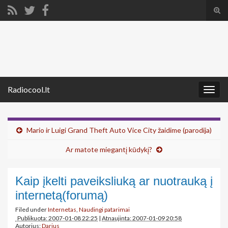
Tog
sear
Search for:
for
Radiocool.lt
Togg
navig
Mario ir Luigi Grand Theft Auto Vice City žaidime (parodija)
Ar matote miegantį kūdykį?
Kaip įkelti paveiksliuką ar nuotrauką į
internetą(forumą)
Filed under
Internetas
,
Naudingi patarimai
Publikuota: 2007-01-08 22:25
|
Atnaujinta: 2007-01-09 20:58
Autorius:
Darius