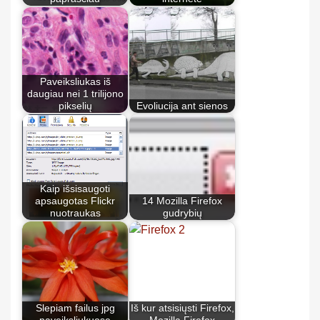
Paveiksliukas iš
daugiau nei 1 trilijono
pikselių
Evoliucija ant sienos
Kaip išsisaugoti
apsaugotas Flickr
14 Mozilla Firefox
nuotraukas
gudrybių
Slepiam failus jpg
Iš kur atsisiųsti Firefox,