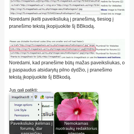
Norėdami įkelti paveiksliuką į pranešimą, tiesiog į
pranešimo tekstą įkopijuokite šį BBkodą.
Norėdami, kad pranešime būtų mažas paveiksliukas, o
jį paspaudus atsidarytų pilno dydžio, į pranešimo
tekstą įkopijuokite šį BBkodą.
Jus gali patikti:
Paveiksliuko įkėlimas į
Nemokamas
forumą, dar
nuotraukų redaktorius
paprasčiau
internete