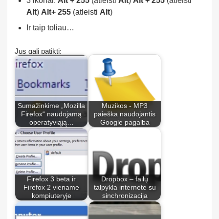
3 ikonai:
Alt
+ 255
(atleisti
Alt
)
Alt
+ 255
(atleisti
Alt
)
Alt
+ 255
(atleisti
Alt
)
Ir taip toliau…
Jus gali patikti:
Sumažinkime „Mozilla
Muzikos - MP3
Firefox“ naudojamą
paieška naudojantis
operatyviąją…
Google pagalba
Firefox 3 beta ir
Dropbox – failų
Firefox 2 viename
talpykla internete su
kompiuteryje
sinchronizacija