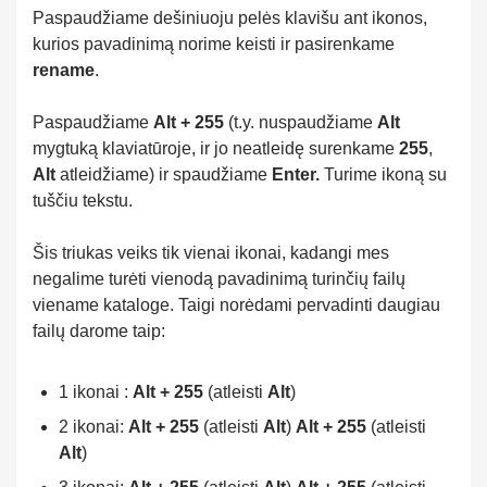
Paspaudžiame dešiniuoju pelės klavišu ant ikonos,
kurios pavadinimą norime keisti ir pasirenkame
rename
.
Paspaudžiame
Alt
+ 255
(t.y. nuspaudžiame
Alt
mygtuką klaviatūroje, ir jo neatleidę surenkame
255
,
Alt
atleidžiame) ir spaudžiame
Enter.
Turime ikoną su
tuščiu tekstu.
Šis triukas veiks tik vienai ikonai, kadangi mes
negalime turėti vienodą pavadinimą turinčių failų
viename kataloge. Taigi norėdami pervadinti daugiau
failų darome taip:
1 ikonai :
Alt + 255
(atleisti
Alt
)
2 ikonai:
Alt
+ 255
(atleisti
Alt
)
Alt
+ 255
(atleisti
Alt
)