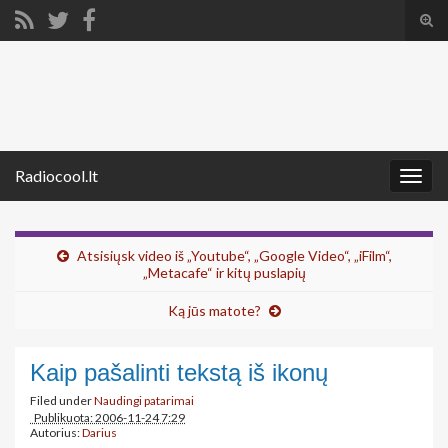
Tog
sear
Search for:
for
Radiocool.lt
Togg
navig
Atsisiųsk video iš „Youtube“, „Google Video“, „iFilm“,
„Metacafe“ ir kitų puslapių
Ką jūs matote?
Kaip pašalinti tekstą iš ikonų
Filed under
Naudingi patarimai
Publikuota: 2006-11-24 7:29
Autorius:
Darius