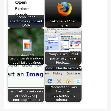
Kompiuterio
spartinimas įjungiant
Sakome Iki! Start
DMA
meniu
Naujo laiško Gmail
Kaip priversti windows
pašte rašymas iš
rodyti failų galūnes
Firefox…
Paprastas triukas
Kaip įkelti paveiksliuką
kovoti su
ar nuotrauką į
netelpančiomis
internetą(forumą)
adresų…