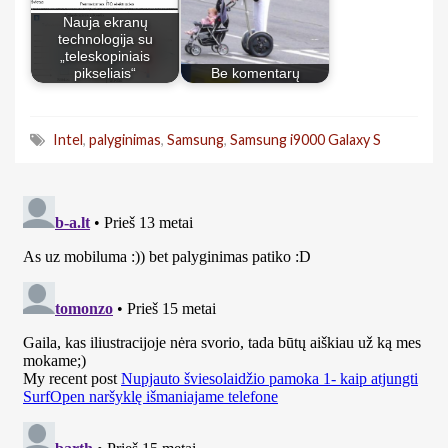
Nauja ekranų
technologija su
„teleskopiniais
pikseliais“
Be komentarų
Intel
,
palyginimas
,
Samsung
,
Samsung i9000 Galaxy S