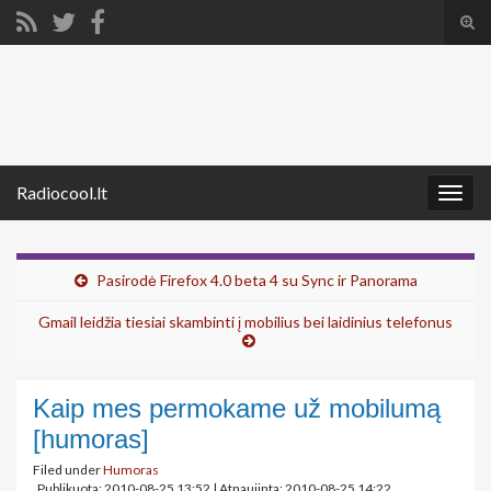
Tog
sear
Search for:
for
Radiocool.lt
Togg
navig
Pasirodė Firefox 4.0 beta 4 su Sync ir Panorama
Gmail leidžia tiesiai skambinti į mobilius bei laidinius telefonus
Kaip mes permokame už mobilumą
[humoras]
Filed under
Humoras
Publikuota: 2010-08-25 13:52
|
Atnaujinta: 2010-08-25 14:22