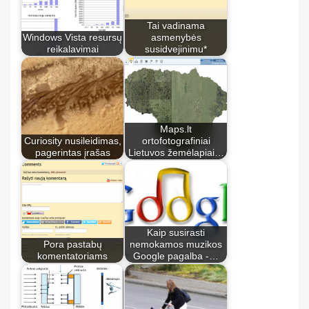
Tai vadinama
Windows Vista resursų
asmenybės
reikalavimai
susidvejinimu*
Maps.lt
Curiosity nusileidimas,
ortofotografiniai
pagerintas įrašas
Lietuvos žemėlapiai…
Kaip susirasti
Pora pastabų
nemokamos muzikos
komentatoriams
Google pagalba -…