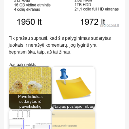
Tik prašau suprasti, kad šis palyginimas sudarytas
juokais ir nerašyti komentarų, jog lyginti yra
beprasmiška, taip, aš tai žinau.
Jus gali patikti:
Paveiksliukas
sudarytas iš
paveiksliukų
Naujas puslapio rūbas