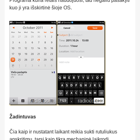
Programa kuria retais naudojuosi, tad negaliu pasakyti
kuo ji yra išskirtinė šioje OS.
Žadintuvas
Čia kaip ir nustatant laikant reikia sukti rutuliukus
apskritimu, tarsi kaip tikrą mechaninė laikrodį.