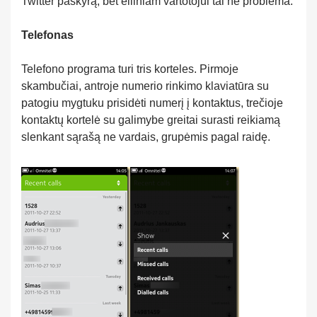
Twitter paskyrą, bet eiliniam vartotojui tai ne problema.
Telefonas
Telefono programa turi tris korteles. Pirmoje
skambučiai, antroje numerio rinkimo klaviatūra su
patogiu mygtuku prisidėti numerį į kontaktus, trečioje
kontaktų kortelė su galimybe greitai surasti reikiamą
slenkant sąrašą ne vardais, grupėmis pagal raidę.