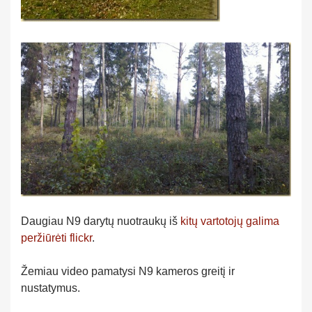
Daugiau N9 darytų nuotraukų iš
kitų vartotojų galima
peržiūrėti flickr
.
Žemiau video pamatysi N9 kameros greitį ir
nustatymus.