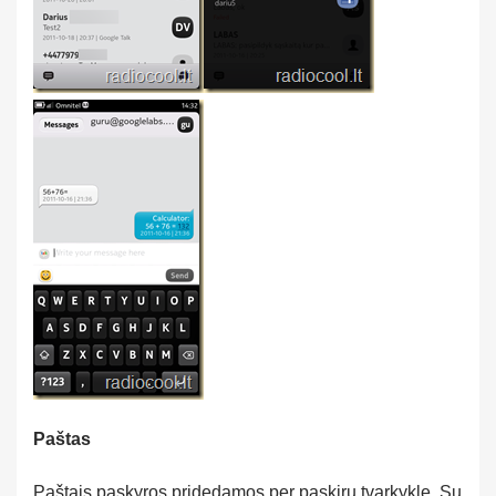
Paštas
Paštais paskyros pridedamos per paskirų tvarkykle. Su