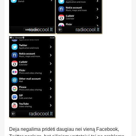
Deja negalima pridėti daugiau nei vieną Facebook,