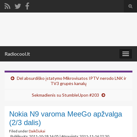
Tog
sear
Search for:
for
Radiocool.lt
Togg
navig
Dėl absurdiško įstatymo Mikrovisatos IPTV nerodo LNK ir
TV3 grupės kanalų
Sekmadienis su StumbleUpon #203
Nokia N9 varoma MeeGo apžvalga
(2/3 dalis)
Filed under
Daikčiukai
Publikuota: 2011-10-28 16:05
|
Atnaujinta: 2011-11-16 22:30