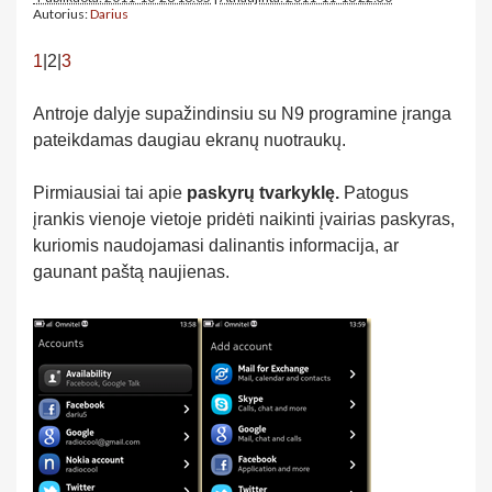
Autorius:
Darius
1
|2|
3
Antroje dalyje supažindinsiu su N9 programine įranga
pateikdamas daugiau ekranų nuotraukų.
Pirmiausiai tai apie
paskyrų tvarkyklę.
Patogus
įrankis vienoje vietoje pridėti naikinti įvairias paskyras,
kuriomis naudojamasi dalinantis informacija, ar
gaunant paštą naujienas.