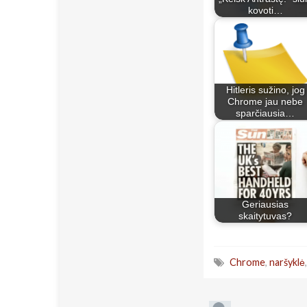
kovoti…
Hitleris sužino, jog
Chrome jau nebe
sparčiausia…
Geriausias
skaitytuvas?
Chrome
,
naršyklė