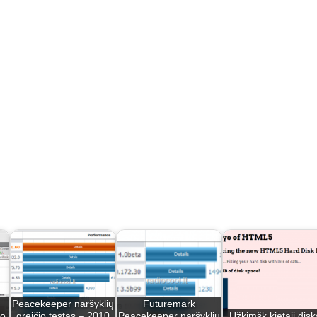
Peacekeeper naršyklių
Futuremark
lo
greičio testas – 2010
Peacekeeper naršyklių
Užkimšk kietąjį disk