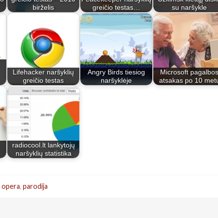
birželis
greičio testas…
su naršykle
Lifehacker naršyklių
Angry Birds tiesiog
Microsoft pagalbo
greičio testas
naršyklėje
atsakas po 10 met
radiocool.lt lankytojų
naršyklių statistika
,
opera
,
parodija