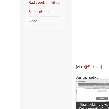
Radiocool.lt rinktiniai
StumbleUpon
Video
[via:
@Silkuze
]
Jus gali patikti:
Ilgai laukti neteko:
„Keisk Antraštę!“ siū