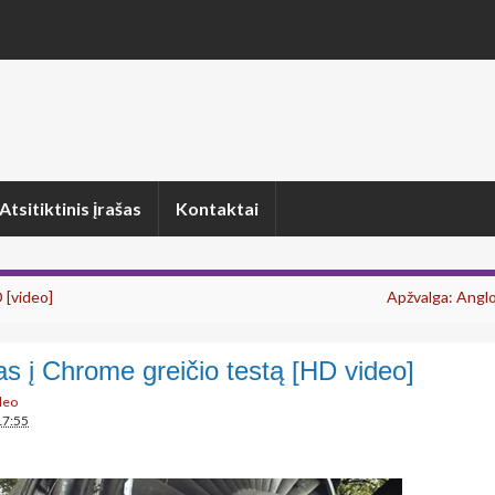
Atsitiktinis įrašas
Kontaktai
 [video]
Apžvalga: Anglo
s į Chrome greičio testą [HD video]
deo
17:55