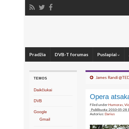
Pradžia
DVB-T forumas
Puslapiai
James Randi @TED
TEMOS
Daikčiukai
Opera atsaka
DVB
Filed under
Humoras
,
Vi
Publikuota: 2010-05-28 
Google
Autorius:
Darius
Gmail