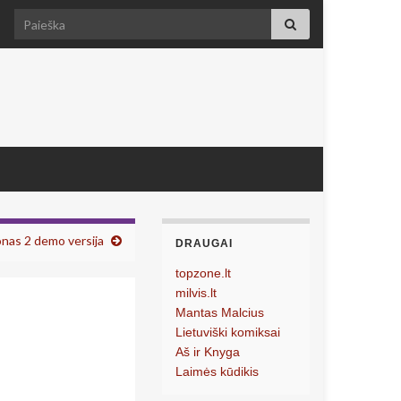
Search for:
nas 2 demo versija
DRAUGAI
topzone.lt
milvis.lt
Mantas Malcius
Lietuviški komiksai
Aš ir Knyga
Laimės kūdikis