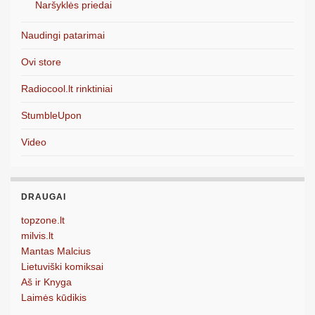
Naršyklės priedai
Naudingi patarimai
Ovi store
Radiocool.lt rinktiniai
StumbleUpon
Video
DRAUGAI
topzone.lt
milvis.lt
Mantas Malcius
Lietuviški komiksai
Aš ir Knyga
Laimės kūdikis