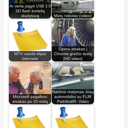
Ar verta įsigyti USB 3.0
SD flash kortelių
skaitytuvą
Metų robotas (video)
Opera atsakas į
MTV vaizdo klipai
Chrome greičio testą
internete
[HD video]
Naktinis matymas Jūsų
Microsoft pagalbos
automobiliui su FLIR
atsakas po 10 metų
PathfindIR- Video