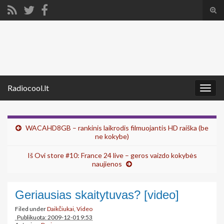
Tog
sear
Search for:
for
Radiocool.lt
Togg
navig
WACAHD8GB – rankinis laikrodis filmuojantis HD raiška (be
ne kokybe)
Iš Ovi store #10: France 24 live – geros vaizdo kokybės
naujienos
Geriausias skaitytuvas? [video]
Filed under
Daikčiukai
,
Video
Publikuota: 2009-12-01 9:53