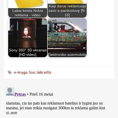
Kaip danai reklamuoja
Labai keista Nokia
savo e-parduotuvę [N-
reklama - video
16]
Sony 360° 3D ekranas
[HD video]
Elektroniko automobilis
e-knyga
,
Sun. laikraštis