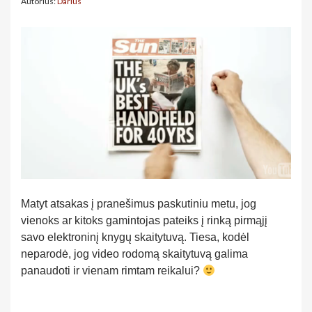
Autorius:
Darius
Matyt atsakas į pranešimus paskutiniu metu, jog
vienoks ar kitoks gamintojas pateiks į rinką pirmąjį
savo elektroninį knygų skaitytuvą. Tiesa, kodėl
neparodė, jog video rodomą skaitytuvą galima
panaudoti ir vienam rimtam reikalui?