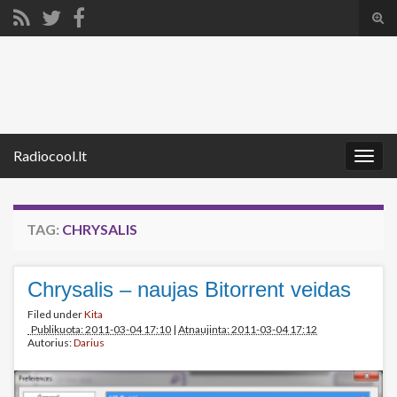
Tog
sear
Search for:
for
Radiocool.lt
Togg
navig
TAG:
CHRYSALIS
Chrysalis – naujas Bitorrent veidas
Filed under
Kita
Publikuota: 2011-03-04 17:10
|
Atnaujinta: 2011-03-04 17:12
Autorius:
Darius