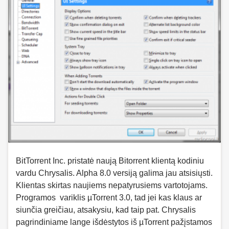
BitTorrent Inc. pristatė naują Bitorrent klientą kodiniu
vardu Chrysalis. Alpha 8.0 versiją galima jau atsisiųsti.
Klientas skirtas naujiems nepatyrusiems vartotojams.
Programos variklis µTorrent 3.0, tad jei kas klaus ar
siunčia greičiau, atsakysiu, kad taip pat. Chrysalis
pagrindiniame lange išdėstytos iš µTorrent pažįstamos