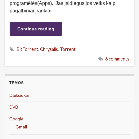
programėlės(Apps). Jas įsidiegus jos veiks kaip
pagalbiniai įrankiai
Continue reading
BitTorrent
,
Chrysalis
,
Torrent
6 comments
TEMOS
Daikčiukai
DVB
Google
Gmail