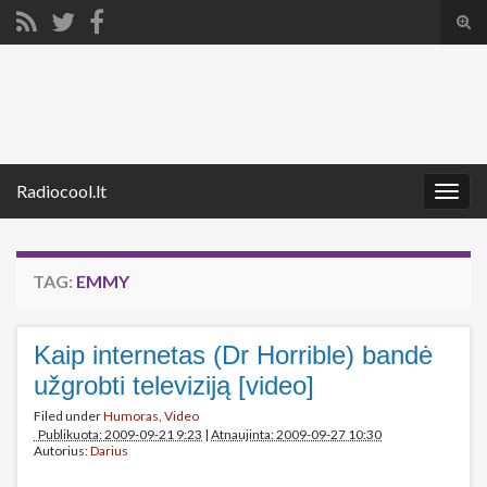
Tog
sear
Search for:
for
Radiocool.lt
Togg
navig
TAG:
EMMY
Kaip internetas (Dr Horrible) bandė
užgrobti televiziją [video]
Filed under
Humoras
,
Video
Publikuota: 2009-09-21 9:23
|
Atnaujinta: 2009-09-27 10:30
Autorius:
Darius