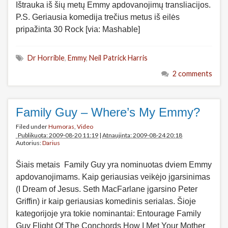
Ištrauka iš šių metų Emmy apdovanojimų transliacijos.
P.S. Geriausia komedija trečius metus iš eilės
pripažinta 30 Rock [via: Mashable]
Dr Horrible
,
Emmy
,
Neil Patrick Harris
2 comments
Family Guy – Where’s My Emmy?
Filed under
Humoras
,
Video
Publikuota: 2009-08-20 11:19
|
Atnaujinta: 2009-08-24 20:18
Autorius:
Darius
Šiais metais Family Guy yra nominuotas dviem Emmy
apdovanojimams. Kaip geriausias veikėjo įgarsinimas
(I Dream of Jesus. Seth MacFarlane įgarsino Peter
Griffin) ir kaip geriausias komedinis serialas. Šioje
kategorijoje yra tokie nominantai: Entourage Family
Guy Flight Of The Conchords How I Met Your Mother