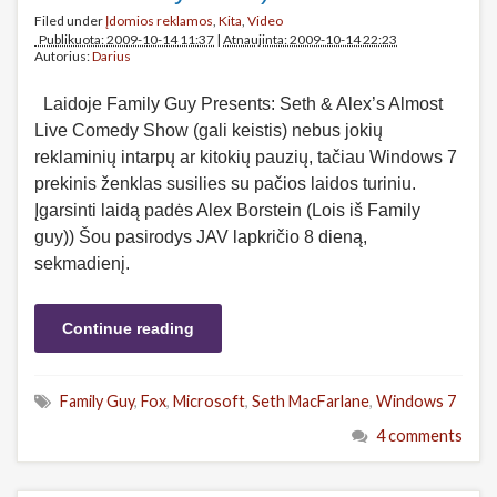
Filed under
Įdomios reklamos
,
Kita
,
Video
Publikuota: 2009-10-14 11:37
|
Atnaujinta: 2009-10-14 22:23
Autorius:
Darius
Laidoje Family Guy Presents: Seth & Alex’s Almost
Live Comedy Show (gali keistis) nebus jokių
reklaminių intarpų ar kitokių pauzių, tačiau Windows 7
prekinis ženklas susilies su pačios laidos turiniu.
Įgarsinti laidą padės Alex Borstein (Lois iš Family
guy)) Šou pasirodys JAV lapkričio 8 dieną,
sekmadienį.
Continue reading
Family Guy
,
Fox
,
Microsoft
,
Seth MacFarlane
,
Windows 7
4 comments