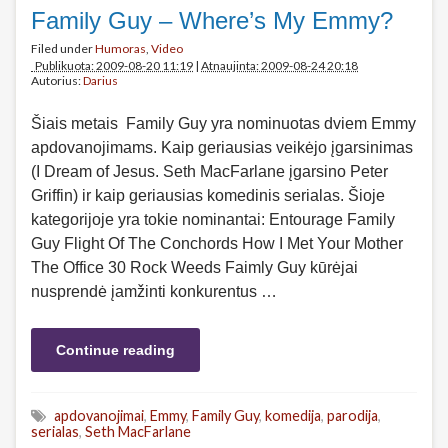
Family Guy – Where’s My Emmy?
Filed under
Humoras
,
Video
Publikuota: 2009-08-20 11:19
|
Atnaujinta: 2009-08-24 20:18
Autorius:
Darius
Šiais metais Family Guy yra nominuotas dviem Emmy
apdovanojimams. Kaip geriausias veikėjo įgarsinimas
(I Dream of Jesus. Seth MacFarlane įgarsino Peter
Griffin) ir kaip geriausias komedinis serialas. Šioje
kategorijoje yra tokie nominantai: Entourage Family
Guy Flight Of The Conchords How I Met Your Mother
The Office 30 Rock Weeds Faimly Guy kūrėjai
nusprendė įamžinti konkurentus …
Continue reading
apdovanojimai
,
Emmy
,
Family Guy
,
komedija
,
parodija
,
serialas
,
Seth MacFarlane