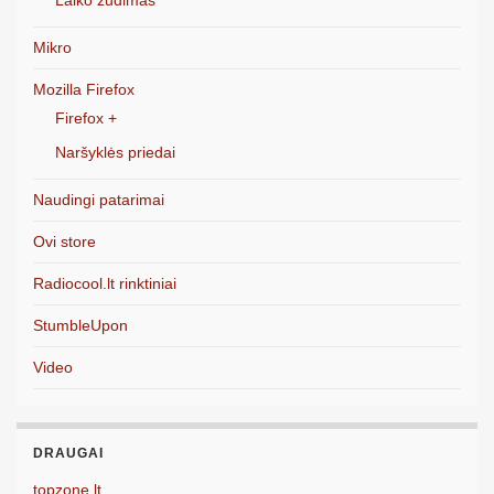
Laiko žudimas
Mikro
Mozilla Firefox
Firefox +
Naršyklės priedai
Naudingi patarimai
Ovi store
Radiocool.lt rinktiniai
StumbleUpon
Video
DRAUGAI
topzone.lt