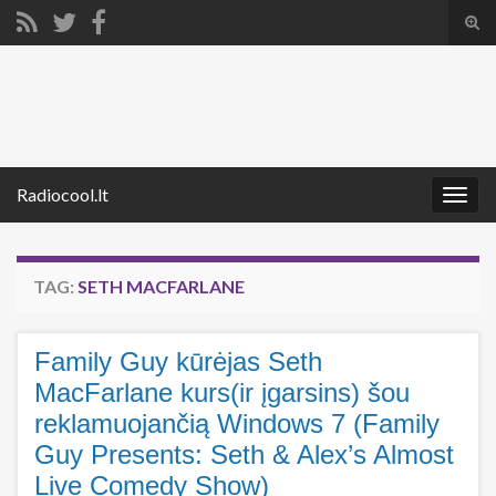
Tog
sear
Search for:
for
Radiocool.lt
Togg
navig
TAG:
SETH MACFARLANE
Family Guy kūrėjas Seth
MacFarlane kurs(ir įgarsins) šou
reklamuojančią Windows 7 (Family
Guy Presents: Seth & Alex’s Almost
Live Comedy Show)