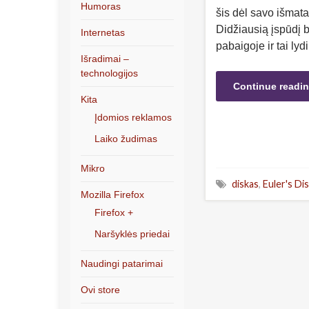
Humoras
šis dėl savo išmat
Didžiausią įspūdį b
Internetas
pabaigoje ir tai lyd
Išradimai –
technologijos
Continue readi
Kita
Įdomios reklamos
Laiko žudimas
Mikro
diskas
,
Euler's Di
Mozilla Firefox
Firefox +
Naršyklės priedai
Naudingi patarimai
Ovi store