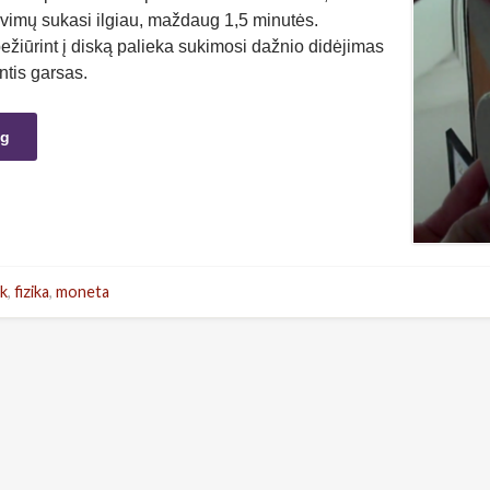
avimų sukasi ilgiau, maždaug 1,5 minutės.
ežiūrint į diską palieka sukimosi dažnio didėjimas
intis garsas.
ng
sk
,
fizika
,
moneta