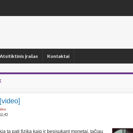
Atsitiktinis įrašas
Kontaktai
K
[video]
ideo
12:45
ia ta pati fizika kaip ir besisukant monetai, tačiau