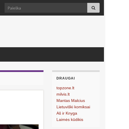
Search for:
DRAUGAI
topzone.lt
milvis.lt
Mantas Malcius
Lietuviški komiksai
Aš ir Knyga
Laimės kūdikis