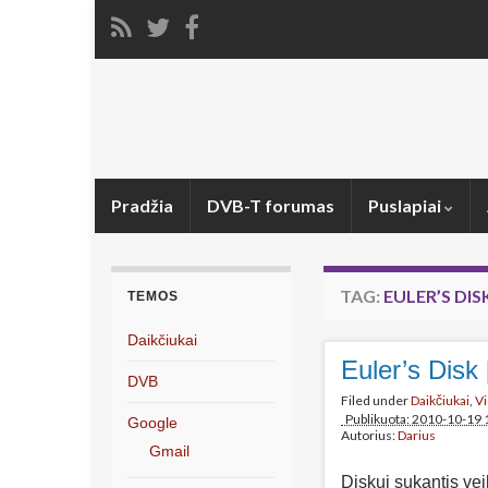
Pradžia
DVB-T forumas
Puslapiai
TAG:
EULER’S DIS
TEMOS
Daikčiukai
Euler’s Disk 
DVB
Filed under
Daikčiukai
,
V
Publikuota: 2010-10-19 
Google
Autorius:
Darius
Gmail
Diskui sukantis veik