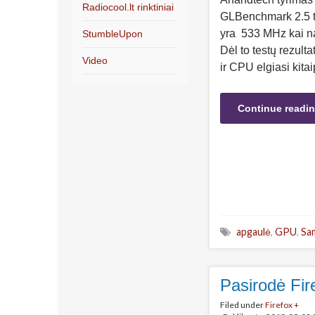
Radiocool.lt rinktiniai
GLBenchmark 2.5 t
yra 533 MHz kai na
StumbleUpon
Dėl to testų rezulta
Video
ir CPU elgiasi kitai
Continue readi
apgaulė
,
GPU
,
Sa
Pasirodė Fir
Filed under
Firefox +