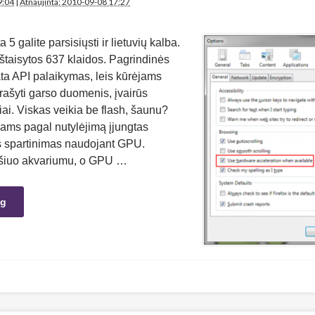
9:04
|
Atnaujinta: 2010-09-08 17:27
 5 galite parsisiųsti ir lietuvių kalba.
štaisytos 637 klaidos. Pagrindinės
ta API palaikymas, leis kūrėjams
 įrašyti garso duomenis, įvairūs
ai. Viskas veikia be flash, šaunu?
ams pagal nutylėjimą įjungtas
s spartinimas naudojant GPU.
u šiuo akvariumu, o GPU …
ng