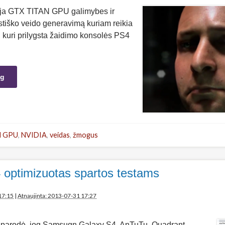
ja GTX TITAN GPU galimybes ir
stiško veido generavimą kuriam reikia
kuri prilygsta žaidimo konsolės PS4
ng
N GPU
,
NVIDIA
,
veidas
,
žmogus
optimizuotas spartos testams
17:15
|
Atnaujinta: 2013-07-31 17:27
 parodė, jog Samsugn Galaxy S4 AnTuTu, Quadrant,