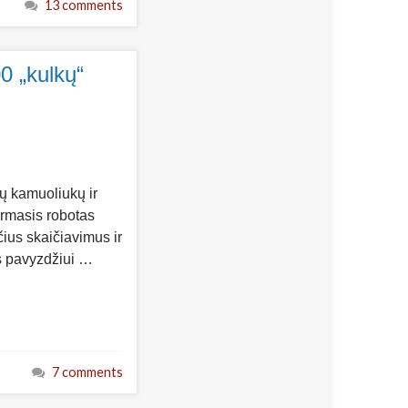
13 comments
0 „kulkų“
ų kamuoliukų ir
rmasis robotas
ius skaičiavimus ir
es pavyzdžiui …
7 comments