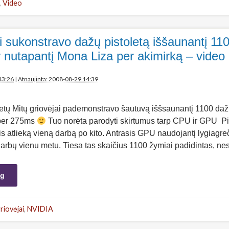
,
Video
i sukonstravo dažų pistoletą iššaunantį 110
r nutapantį Mona Liza per akimirką – video
13:26
|
Atnaujinta: 2008-08-29 14:39
ų Mitų griovėjai pademonstravo šautuvą iššsaunantį 1100 daž
 per 275ms
Tuo norėta parodyti skirtumus tarp CPU ir GPU Pi
 atlieką vieną darbą po kito. Antrasis GPU naudojantį lygiagreč
0 darbų vienu metu. Tiesa tas skaičius 1100 žymiai padidintas, n
ng
riovėjai
,
NVIDIA