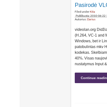
Pasirodė VLC
Filed under
Kita
Publikuota: 2010-06-22 
Autorius:
Darius
videolan.org Didžia
(H.264, VC-1 and 
Windows, bet ir Li
patobulintas mkv H
kodekas. Skelbiama
40%. Visas naujovi
nustatymus Input &
Continue readi