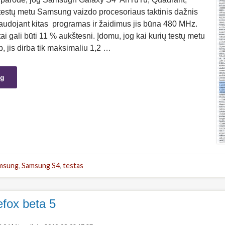
estų metu Samsung vaizdo procesoriaus taktinis dažnis
udojant kitas programas ir žaidimus jis būna 480 MHz.
tai gali būti 11 % aukštesni. Įdomu, jog kai kurių testų metu
p, jis dirba tik maksimaliu 1,2 …
ng
msung
,
Samsung S4
,
testas
efox beta 5