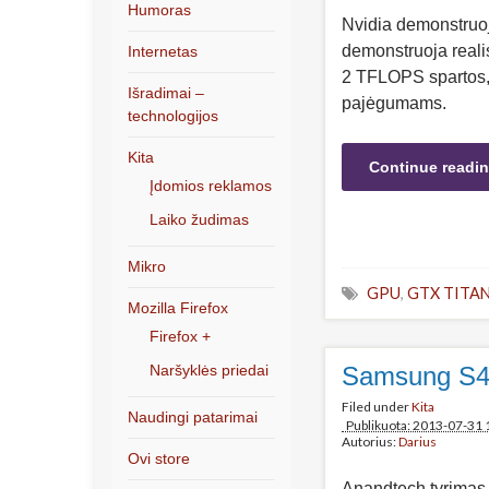
Humoras
Nvidia demonstruo
demonstruoja reali
Internetas
2 TFLOPS spartos, 
Išradimai –
pajėgumams.
technologijos
Kita
Continue readi
Įdomios reklamos
Laiko žudimas
Mikro
GPU
,
GTX TITA
Mozilla Firefox
Firefox +
Samsung S4 
Naršyklės priedai
Filed under
Kita
Naudingi patarimai
Publikuota: 2013-07-31 
Autorius:
Darius
Ovi store
Anandtech tyrimas