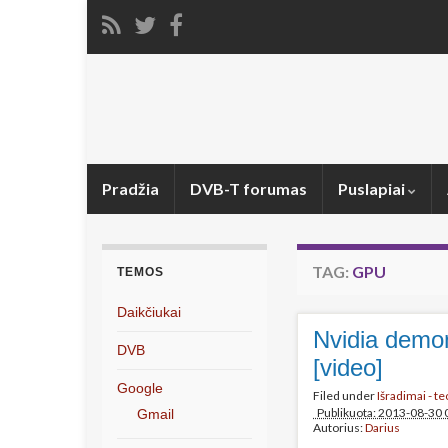
Pradžia
DVB-T forumas
Puslapiai
TAG:
GPU
TEMOS
Daikčiukai
Nvidia demons
DVB
[video]
Google
Filed under
Išradimai - t
Publikuota: 2013-08-30 
Gmail
Autorius:
Darius