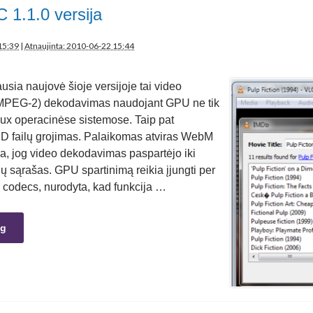
 1.1.0 versija
15:39
|
Atnaujinta: 2010-06-22 15:44
usia naujovė šioje versijoje tai video
MPEG-2) dekodavimas naudojant GPU ne tik
nux operacinėse sistemose. Taip pat
D failų grojimas. Palaikomas atviras WebM
, jog video dekodavimas paspartėjo iki
ų sąrašas. GPU spartinimą reikia įjungti per
 codecs, nurodyta, kad funkcija …
ng