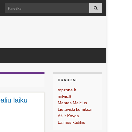
Search for:
DRAUGAI
topzone.lt
milvis.lt
aliu laiku
Mantas Malcius
Lietuviški komiksai
Aš ir Knyga
Laimės kūdikis