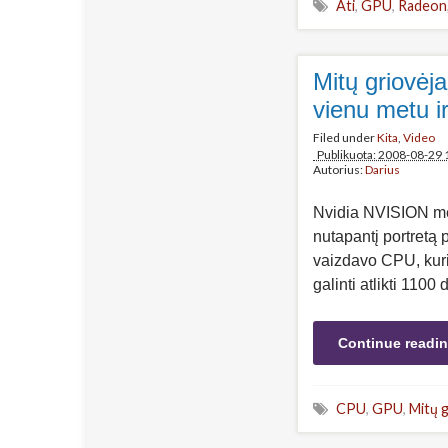
Ati
,
GPU
,
Radeon
Mitų griovėja
vienu metu i
Filed under
Kita
,
Video
Publikuota: 2008-08-29 
Autorius:
Darius
Nvidia NVISION met
nutapantį portretą
vaizdavo CPU, kuris
galinti atlikti 110
Continue readi
CPU
,
GPU
,
Mitų g