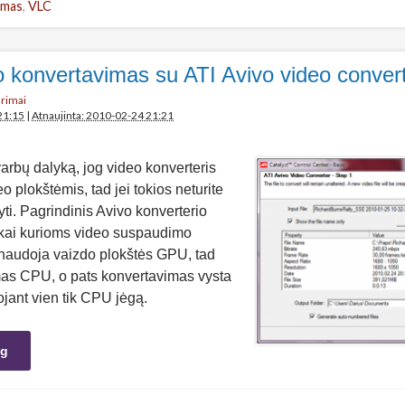
imas
,
VLC
o konvertavimas su ATI Avivo video conver
arimai
21:15
|
Atnaujinta: 2010-02-24 21:21
arbų dalyką, jog video konverteris
eo plokštėmis, tad jei tokios neturite
yti. Pagrindinis Avivo konverterio
s kai kurioms video suspaudimo
i naudoja vaizdo plokštės GPU, tad
s CPU, o pats konvertavimas vysta
jant vien tik CPU jėgą.
ng