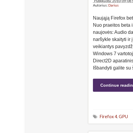
Publikuota: 2010-09-08 
Autorius:
Darius
Naująją Firefox beta
Nuo praeitos beta i
naujovės: Audio da
naršykle skaityti ir
veikiantys pavyzdži
Windows 7 vartotoj
Direct2D aparatini
Išbandyti galite s
Continue readi
Firefox 4
,
GPU