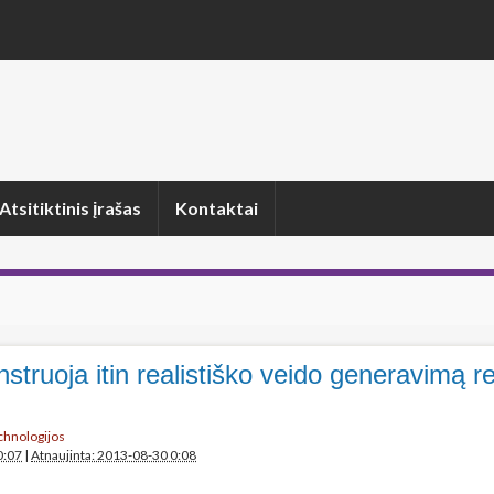
Atsitiktinis įrašas
Kontaktai
truoja itin realistiško veido generavimą re
echnologijos
0:07
|
Atnaujinta: 2013-08-30 0:08