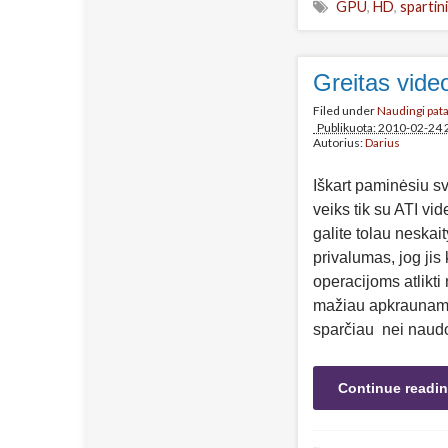
GPU
,
HD
,
spartin
Greitas vide
Filed under
Naudingi pat
Publikuota: 2010-02-24 
Autorius:
Darius
Iškart paminėsiu sv
veiks tik su ATI vid
galite tolau neskait
privalumas, jog ji
operacijoms atlikt
mažiau apkraunama
sparčiau nei naudo
Continue readi