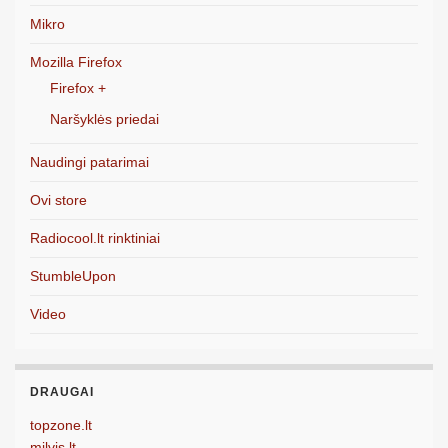
Mikro
Mozilla Firefox
Firefox +
Naršyklės priedai
Naudingi patarimai
Ovi store
Radiocool.lt rinktiniai
StumbleUpon
Video
DRAUGAI
topzone.lt
milvis.lt