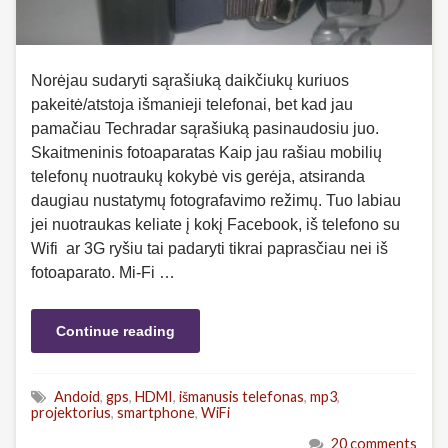
Norėjau sudaryti sąrašiuką daikčiukų kuriuos
pakeitė/atstoja išmanieji telefonai, bet kad jau
pamačiau Techradar sąrašiuką pasinaudosiu juo.
Skaitmeninis fotoaparatas Kaip jau rašiau mobilių
telefonų nuotraukų kokybė vis gerėja, atsiranda
daugiau nustatymų fotografavimo režimų. Tuo labiau
jei nuotraukas keliate į kokį Facebook, iš telefono su
Wifi ar 3G ryšiu tai padaryti tikrai paprasčiau nei iš
fotoaparato. Mi-Fi …
Continue reading
Andoid
,
gps
,
HDMI
,
išmanusis telefonas
,
mp3
,
projektorius
,
smartphone
,
WiFi
20 comments