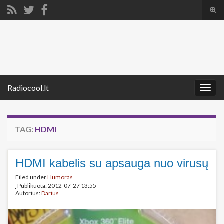
Tog
sear
Search for:
for
Radiocool.lt
Togg
navig
TAG:
HDMI
HDMI kabelis su apsauga nuo virusų
Filed under
Humoras
Publikuota: 2012-07-27 13:55
Autorius:
Darius