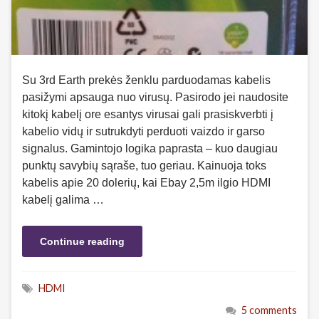
Su 3rd Earth prekės ženklu parduodamas kabelis
pasižymi apsauga nuo virusų. Pasirodo jei naudosite
kitokį kabelį ore esantys virusai gali prasiskverbti į
kabelio vidų ir sutrukdyti perduoti vaizdo ir garso
signalus. Gamintojo logika paprasta – kuo daugiau
punktų savybių sąraše, tuo geriau. Kainuoja toks
kabelis apie 20 dolerių, kai Ebay 2,5m ilgio HDMI
kabelį galima …
Continue reading
HDMI
5 comments