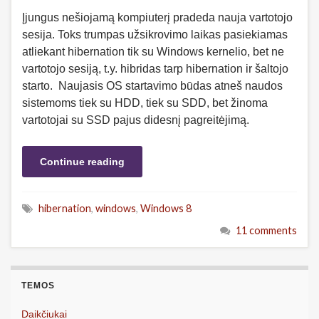
Įjungus nešiojamą kompiuterį pradeda nauja vartotojo
sesija. Toks trumpas užsikrovimo laikas pasiekiamas
atliekant hibernation tik su Windows kernelio, bet ne
vartotojo sesiją, t.y. hibridas tarp hibernation ir šaltojo
starto. Naujasis OS startavimo būdas atneš naudos
sistemoms tiek su HDD, tiek su SDD, bet žinoma
vartotojai su SSD pajus didesnį pagreitėjimą.
Continue reading
hibernation
,
windows
,
Windows 8
11 comments
TEMOS
Daikčiukai