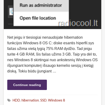
Net jeigu ir tiesiogiai nenaudojate hibernation
funkcijos Windows 8 OS C: diske esantis hiperfil.sys
failas užima vietą lygią 75% RAM dydžio. Tad jeigu
turite 4 GB RAM, šis failas užims 3 GB. Taip yra dėl to,
nes Windows 8 skirtingai nuo ankstesnių Windows OS
išjungiant kompiuterį išsaugo kernelio sesiją į kietąjį
diską. Tokiu būdu įjungiant …
Continue reading
HDD
,
hibernation
,
SSD
,
Windows 8