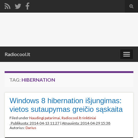
Tog
sear
Search for:
for
Radiocool.lt
Togg
navig
TAG:
HIBERNATION
Windows 8 hibernation išjungimas:
vietos sutaupymas greičio sąskaita
Filed under
Naudingi patarimai
,
Radiocool.lt rinktiniai
Publikuota: 2014-04-13 11:27
|
Atnaujinta: 2014-04-29 15:38
Autorius:
Darius