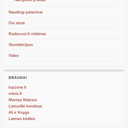
Naudingi patarimai
Ovi store
Radiocool.lt rinktiniai
StumbleUpon
Video
DRAUGAI
topzone.lt
milvis.lt
Mantas Malcius
Lietuviški komiksai
Aš ir Knyga
Laimės kūdikis