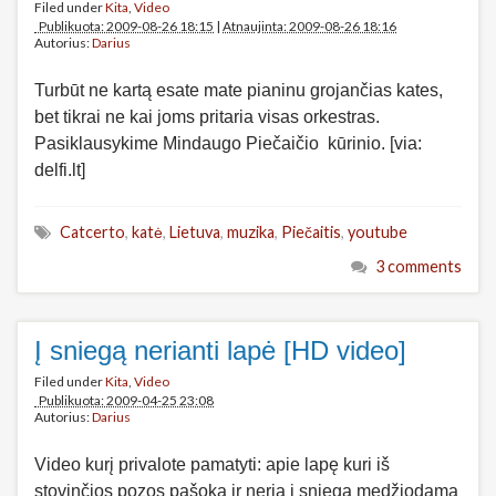
Filed under
Kita
,
Video
Publikuota: 2009-08-26 18:15
|
Atnaujinta: 2009-08-26 18:16
Autorius:
Darius
Turbūt ne kartą esate mate pianinu grojančias kates,
bet tikrai ne kai joms pritaria visas orkestras.
Pasiklausykime Mindaugo Piečaičio kūrinio. [via:
delfi.lt]
Catcerto
,
katė
,
Lietuva
,
muzika
,
Piečaitis
,
youtube
3 comments
Į sniegą nerianti lapė [HD video]
Filed under
Kita
,
Video
Publikuota: 2009-04-25 23:08
Autorius:
Darius
Video kurį privalote pamatyti: apie lapę kuri iš
stovinčios pozos pašoka ir neria į sniegą medžiodama