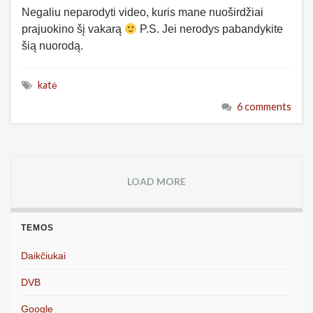
Negaliu neparodyti video, kuris mane nuoširdžiai
prajuokino šį vakarą
P.S. Jei nerodys pabandykite
šią nuorodą.
katė
6 comments
LOAD MORE
TEMOS
Daikčiukai
DVB
Google