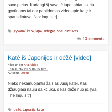
savo pietus. Kadangi šį savaitė tapo labiau skirta
gyvūnams tai dar papildomas video apie katę ir
spausdintuvą. [via: Inquisitr]
gyvūnai
,
katė
,
lapė
,
sniegas
,
spaudintuvas
13 comments
Katė iš Japonijos ir dėžė [video]
Filed under
Kita
,
Video
Publikuota: 2009-04-25 10:10
Autorius:
Darius
Nieko nekainuojantis žaislas Jūsų katei. Kas
džiaugiasi nauju daikčiuku, o kas dėže nuo jo. [via:
The Inquisitr]
dežė
,
Japonija
,
katė