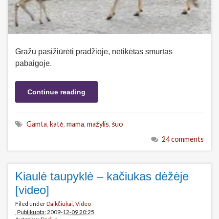
Gražu pasižiūrėti pradžioje, netikėtas smurtas
pabaigoje.
Continue reading
Gamta
,
katė
,
mama
,
mažylis
,
šuo
24 comments
Kiaulė taupyklė – kačiukas dėžėje
[video]
Filed under
Daikčiukai
,
Video
Publikuota: 2009-12-09 20:25