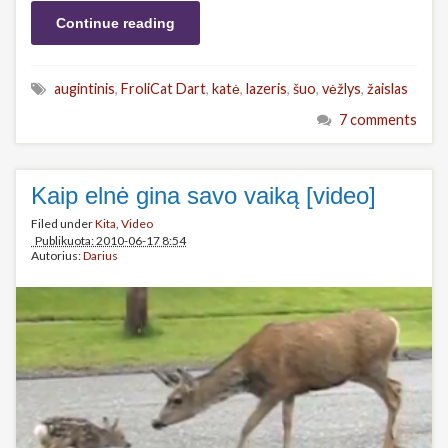
Continue reading
augintinis
,
FroliCat Dart
,
katė
,
lazeris
,
šuo
,
vėžlys
,
žaislas
7 comments
Kaip elnė gina savo vaiką [video]
Filed under
Kita
,
Video
Publikuota: 2010-06-17 8:54
Autorius:
Darius