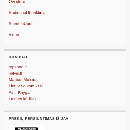
Ovi store
Radiocool.lt rinktiniai
StumbleUpon
Video
DRAUGAI
topzone.lt
milvis.lt
Mantas Malcius
Lietuviški komiksai
Aš ir Knyga
Laimės kūdikis
PREKIŲ PERSIUNTIMAS IŠ JAV