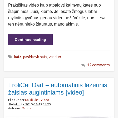
Praktiškas video kaip atbaidyti kaimynų kates nuo
šlapinimosi Jūsų kieme. Jei esate žmogus labai
mylintis gyvūnus geriau video nežiūrėkite, nors tiesa
ten nėra nieko žiauraus, mano akimis.
Continue reading
katė
,
pasidaryk pats
,
vanduo
12 comments
FroliCat Dart – automatinis lazerinis
žaislas augintiniams [video]
Filed under
Daikčiukai
,
Video
Publikuota: 2010-11-19 14:25
Autorius:
Darius