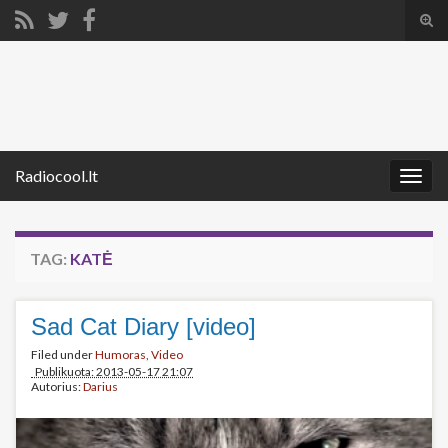
Tog
sear
Search for:
for
Radiocool.lt
Togg
navig
TAG:
KATĖ
Sad Cat Diary [video]
Filed under
Humoras
,
Video
Publikuota: 2013-05-17 21:07
Autorius:
Darius