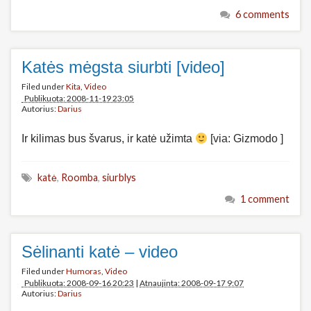
6 comments
Katės mėgsta siurbti [video]
Filed under
Kita
,
Video
Publikuota: 2008-11-19 23:05
Autorius:
Darius
Ir kilimas bus švarus, ir katė užimta
[via: Gizmodo ]
katė
,
Roomba
,
siurblys
1 comment
Sėlinanti katė – video
Filed under
Humoras
,
Video
Publikuota: 2008-09-16 20:23
|
Atnaujinta: 2008-09-17 9:07
Autorius:
Darius