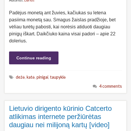
Autorius:
Darius
Padėjus monetą ant žuvies, kačiukas su letena
pasiima monetą sau. Smagus žaislas pradžioje, bet
vėliau turėtų pabosti, kai norėsis atiduoti daugiau
pinigų iškart. Daikčiuko kaina visai padori – apie 22
dolerius.
Continue reading
dežė
,
katė
,
pinigai
,
taupyklė
4 comments
Lietuvio dirigento kūrinio Catcerto
atlikimas internete peržiūrėtas
daugiau nei milijoną kartų [video]