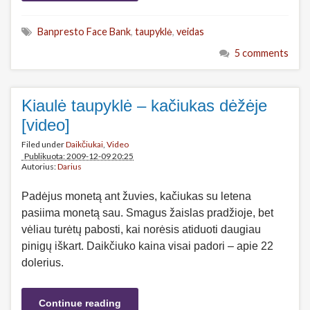
Banpresto Face Bank
,
taupyklė
,
veidas
5 comments
Kiaulė taupyklė – kačiukas dėžėje
[video]
Filed under
Daikčiukai
,
Video
Publikuota: 2009-12-09 20:25
Autorius:
Darius
Padėjus monetą ant žuvies, kačiukas su letena
pasiima monetą sau. Smagus žaislas pradžioje, bet
vėliau turėtų pabosti, kai norėsis atiduoti daugiau
pinigų iškart. Daikčiuko kaina visai padori – apie 22
dolerius.
Continue reading