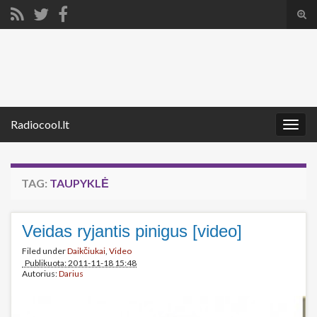
Tog
sear
Search for:
for
Radiocool.lt
Togg
navig
TAG:
TAUPYKLĖ
Veidas ryjantis pinigus [video]
Filed under
Daikčiukai
,
Video
Publikuota: 2011-11-18 15:48
Autorius:
Darius