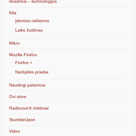
Išradimai – technologijos
Kita
Įdomios reklamos
Laiko žudimas
Mikro
Mozilla Firefox
Firefox +
Naršyklės priedai
Naudingi patarimai
Ovi store
Radiocool.lt rinktiniai
StumbleUpon
Video