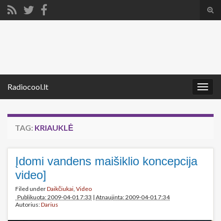
Tog
sear
Search for:
for
Radiocool.lt
Togg
navig
TAG:
KRIAUKLĖ
Įdomi vandens maišiklio koncepcija
video]
Filed under
Daikčiukai
,
Video
Publikuota: 2009-04-01 7:33
|
Atnaujinta: 2009-04-01 7:34
Autorius:
Darius