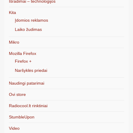
Išradimai – technologijos
Kita
Įdomios reklamos
Laiko žudimas
Mikro
Mozilla Firefox
Firefox +
Naršyklės priedai
Naudingi patarimai
Ovi store
Radiocool.lt rinktiniai
StumbleUpon
Video