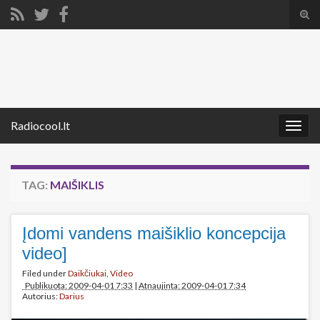
Tog
sear
Search for:
for
Radiocool.lt
Togg
navig
TAG:
MAIŠIKLIS
Įdomi vandens maišiklio koncepcija
video]
Filed under
Daikčiukai
,
Video
Publikuota: 2009-04-01 7:33
|
Atnaujinta: 2009-04-01 7:34
Autorius:
Darius