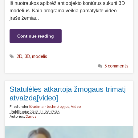
iš nuotraukos apibrėžiant objekto kontūrus sukurti 3D
modelius. Kaip programa veikia pamatykite video
įraše žemiau.
Continue reading
2D
,
3D
,
modelis
5 comments
Statulėlės atkartoja žmogaus trimatį
atvaizdą[video]
Filed under
Išradimai - technologijos
,
Video
Publikuota: 2012-11-26 17:36
Autorius:
Darius