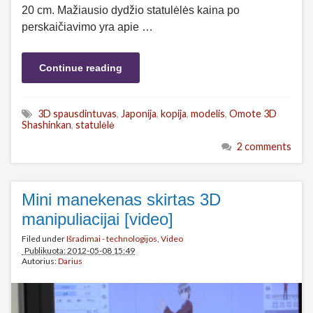
20 cm. Mažiausio dydžio statulėlės kaina po
perskaičiavimo yra apie …
Continue reading
3D spausdintuvas
,
Japonija
,
kopija
,
modelis
,
Omote 3D
Shashinkan
,
statulėlė
2 comments
Mini manekenas skirtas 3D
manipuliacijai [video]
Filed under
Išradimai - technologijos
,
Video
Publikuota: 2012-05-08 15:49
Autorius:
Darius