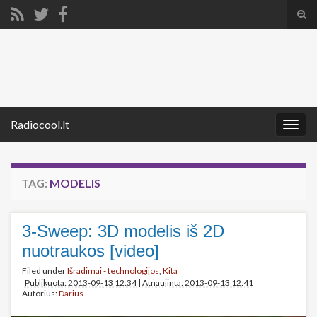
Tog
sear
Search for:
for
Radiocool.lt
Togg
navig
TAG:
MODELIS
3-Sweep: 3D modelis iš 2D
nuotraukos [video]
Filed under
Išradimai - technologijos
,
Kita
Publikuota: 2013-09-13 12:34
|
Atnaujinta: 2013-09-13 12:41
Autorius:
Darius