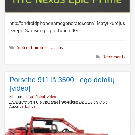
http://androidphonenamegenerator.com/ Matyt kūrėjus
įkvėpė Samsung Epic Touch 4G.
Android
,
modelis
,
vardas
3 comments
Porsche 911 iš 3500 Lego detalių
[video]
Filed under
Daikčiukai
,
Video
Publikuota: 2011-07-15 15:03
|
Atnaujinta: 2011-07-15 15:21
Autorius:
Darius