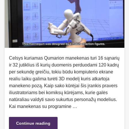
Celsys kuriamas Qumarion manekenas turi 16 sąnarių
ir 32 jutiklius iš kurių duomenis perduodami 120 kadrų
per sekundę greičiu, tokiu būdu kompiuterio ekrane
realiu laiku galima turėti 3D modelį kuris atkartoja
manekeno pozą. Kaip sako kūrėjai šis įrankis pravers
iliustratoriams bei komiksų kūrėjams, kurie galės
natūraliau valdyti savo sukurtus personažų modelius.
Kai manekenas su programine …
Continue reading