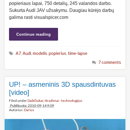
popieriaus lapai, 750 detalių, 245 valandos darbo.
Sukurta Audi JAV užsakymu. Daugiau kūrėjo darbų
galima rasti visualspicer.com
Continue reading
A7
,
Audi
,
modelis
,
popierius
,
time-lapse
7 comments
UP! – asmeninis 3D spausdintuvas
[video]
Filed under
Daikčiukai
,
Išradimai - technologijos
Publikuota: 2010-09-14 9:09
Autorius:
Darius