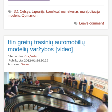
3D
,
Celsys
,
Japonija
,
komiksai
,
manekenas
,
manipuliacija
,
modelis
,
Qumarion
Leave comment
Itin greitų trasinių automobilių
modelių varžybos [video]
Filed under
Kita
,
Video
Publikuota: 2012-01-26 20:25
Autorius:
Darius