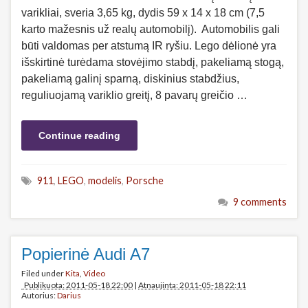
varikliai, sveria 3,65 kg, dydis 59 x 14 x 18 cm (7,5
karto mažesnis už realų automobilį). Automobilis gali
būti valdomas per atstumą IR ryšiu. Lego dėlionė yra
išskirtinė turėdama stovėjimo stabdį, pakeliamą stogą,
pakeliamą galinį sparną, diskinius stabdžius,
reguliuojamą variklio greitį, 8 pavarų greičio …
Continue reading
911
,
LEGO
,
modelis
,
Porsche
9 comments
Popierinė Audi A7
Filed under
Kita
,
Video
Publikuota: 2011-05-18 22:00
|
Atnaujinta: 2011-05-18 22:11
Autorius:
Darius