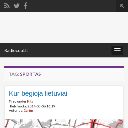
Tog
sear
Search for:
for
Radiocool.lt
Togg
navig
TAG:
SPORTAS
Kur bėgioja lietuviai
Filed under
Kita
Publikuota: 2014-03-06 16:19
Autorius:
Darius