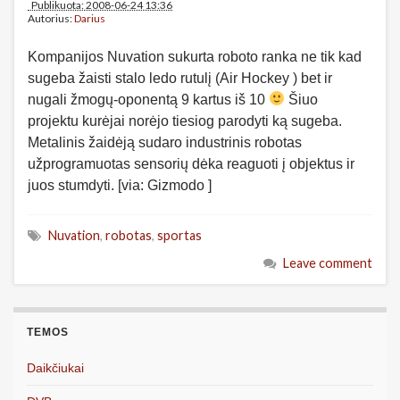
Publikuota: 2008-06-24 13:36
Autorius:
Darius
Kompanijos Nuvation sukurta roboto ranka ne tik kad
sugeba žaisti stalo ledo rutulį (Air Hockey ) bet ir
nugali žmogų-oponentą 9 kartus iš 10
Šiuo
projektu kurėjai norėjo tiesiog parodyti ką sugeba.
Metalinis žaidėją sudaro industrinis robotas
užprogramuotas sensorių dėka reaguoti į objektus ir
juos stumdyti. [via: Gizmodo ]
Nuvation
,
robotas
,
sportas
Leave comment
TEMOS
Daikčiukai