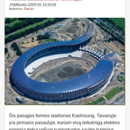
Publikuota: 2009-05-14 19:36
Autorius:
Darius
Šis pasagos formos stadionas Kaohsiung, Taivanyje
yra pirmasis pasaulyje, kuriam visą reikalingą elektros
energiją tiekia viršuje sumontuotos saulės baterijos.