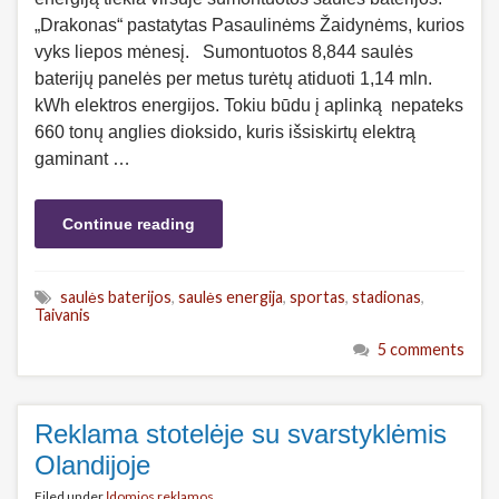
„Drakonas“ pastatytas Pasaulinėms Žaidynėms, kurios
vyks liepos mėnesį. Sumontuotos 8,844 saulės
baterijų panelės per metus turėtų atiduoti 1,14 mln.
kWh elektros energijos. Tokiu būdu į aplinką nepateks
660 tonų anglies dioksido, kuris išsiskirtų elektrą
gaminant …
Continue reading
saulės baterijos
,
saulės energija
,
sportas
,
stadionas
,
Taivanis
5 comments
Reklama stotelėje su svarstyklėmis
Olandijoje
Filed under
Įdomios reklamos