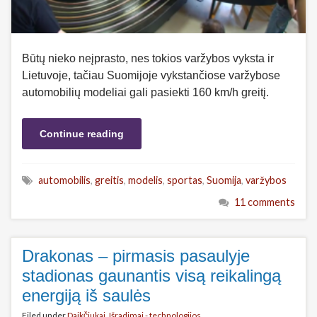
Būtų nieko neįprasto, nes tokios varžybos vyksta ir
Lietuvoje, tačiau Suomijoje vykstančiose varžybose
automobilių modeliai gali pasiekti 160 km/h greitį.
Continue reading
automobilis
,
greitis
,
modelis
,
sportas
,
Suomija
,
varžybos
11 comments
Drakonas – pirmasis pasaulyje
stadionas gaunantis visą reikalingą
energiją iš saulės
Filed under
Daikčiukai
,
Išradimai - technologijos