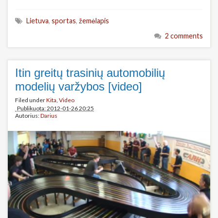
Lietuva
,
sportas
,
žemėlapis
2 comments
Itin greitų trasinių automobilių
modelių varžybos [video]
Filed under
Kita
,
Video
Publikuota: 2012-01-26 20:25
Autorius:
Darius