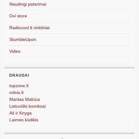
Naudingi patarimai
Ovi store
Radiocool.lt rinktiniai
StumbleUpon
Video
DRAUGAI
topzone.lt
milvis.lt
Mantas Malcius
Lietuviški komiksai
Aš ir Knyga
Laimės kūdikis