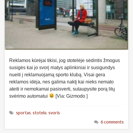
Reklamos kūrėjai tikisi, jog stotelėje sėdintis žmogus
susigės kai jo svorį matys aplinkiniai ir susigundys
nueiti į reklamuojamą sporto klubą. Visai gera
reklamos idėja, nes galima naktį kai nieks nemato
ateiti ir nemokamai pasisverti, sutaupysite porą litų
svėrimo automatui
[Via: Gizmodo ]
sportas
,
stotelė
,
svoris
6 comments