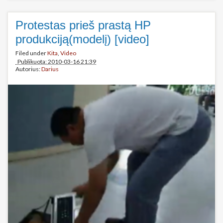
Protestas prieš prastą HP
produkciją(modelį) [video]
Filed under
Kita
,
Video
Publikuota: 2010-03-16 21:39
Autorius:
Darius