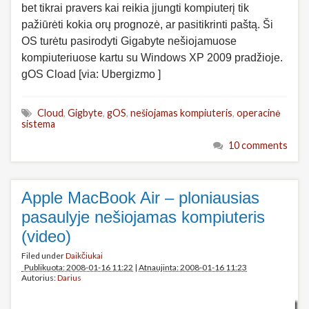
bet tikrai pravers kai reikia įjungti kompiuterį tik
pažiūrėti kokia orų prognozė, ar pasitikrinti paštą. Ši
OS turėtu pasirodyti Gigabyte nešiojamuose
kompiuteriuose kartu su Windows XP 2009 pradžioje.
gOS Cload [via: Ubergizmo ]
Cloud
,
Gigbyte
,
gOS
,
nešiojamas kompiuteris
,
operacinė
sistema
10 comments
Apple MacBook Air – ploniausias
pasaulyje nešiojamas kompiuteris
(video)
Filed under
Daikčiukai
Publikuota: 2008-01-16 11:22
|
Atnaujinta: 2008-01-16 11:23
Autorius:
Darius