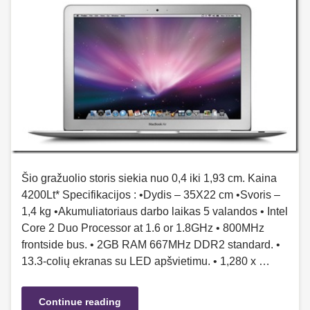
Šio gražuolio storis siekia nuo 0,4 iki 1,93 cm. Kaina
4200Lt* Specifikacijos : •Dydis – 35X22 cm •Svoris –
1,4 kg •Akumuliatoriaus darbo laikas 5 valandos • Intel
Core 2 Duo Processor at 1.6 or 1.8GHz • 800MHz
frontside bus. • 2GB RAM 667MHz DDR2 standard. •
13.3-colių ekranas su LED apšvietimu. • 1,280 x …
Continue reading