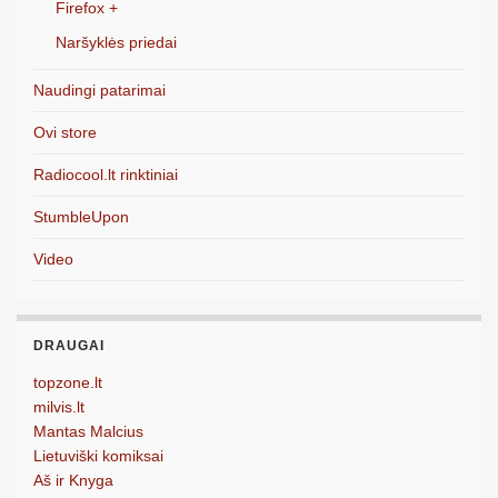
Firefox +
Naršyklės priedai
Naudingi patarimai
Ovi store
Radiocool.lt rinktiniai
StumbleUpon
Video
DRAUGAI
topzone.lt
milvis.lt
Mantas Malcius
Lietuviški komiksai
Aš ir Knyga