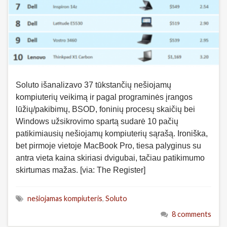
Soluto išanalizavo 37 tūkstančių nešiojamų
kompiuterių veikimą ir pagal programinės įrangos
lūžių/pakibimų, BSOD, foninių procesų skaičių bei
Windows užsikrovimo spartą sudarė 10 pačių
patikimiausių nešiojamų kompiuterių sąrašą. Ironiška,
bet pirmoje vietoje MacBook Pro, tiesa palyginus su
antra vieta kaina skiriasi dvigubai, tačiau patikimumo
skirtumas mažas. [via: The Register]
nešiojamas kompiuteris
,
Soluto
8 comments