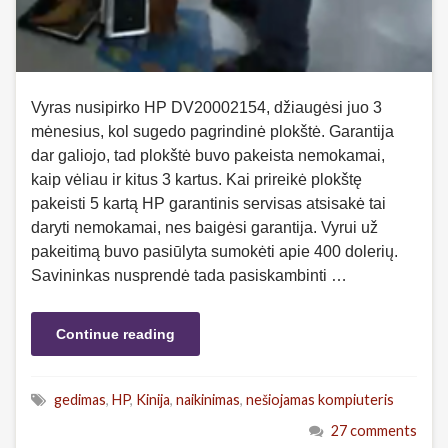
Vyras nusipirko HP DV20002154, džiaugėsi juo 3
mėnesius, kol sugedo pagrindinė plokštė. Garantija
dar galiojo, tad plokštė buvo pakeista nemokamai,
kaip vėliau ir kitus 3 kartus. Kai prireikė plokštę
pakeisti 5 kartą HP garantinis servisas atsisakė tai
daryti nemokamai, nes baigėsi garantija. Vyrui už
pakeitimą buvo pasiūlyta sumokėti apie 400 dolerių.
Savininkas nusprendė tada pasiskambinti …
Continue reading
gedimas
,
HP
,
Kinija
,
naikinimas
,
nešiojamas kompiuteris
27 comments