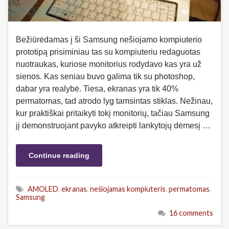
Bežiūrėdamas į ši Samsung nešiojamo kompiuterio
prototipą prisiminiau tas su kompiuteriu redaguotas
nuotraukas, kuriose monitorius rodydavo kas yra už
sienos. Kas seniau buvo galima tik su photoshop,
dabar yra realybė. Tiesa, ekranas yra tik 40%
permatomas, tad atrodo lyg tamsintas stiklas. Nežinau,
kur praktiškai pritaikyti tokį monitorių, tačiau Samsung
jį demonstruojant pavyko atkreipti lankytojų dėmesį …
Continue reading
AMOLED
,
ekranas
,
nešiojamas kompiuteris
,
permatomas
,
Samsung
16 comments