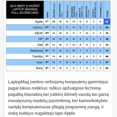
LaptopMag įvertino nešiojamų kompiuterių gamintojus
pagal tokius rodiklius: taškus apžvalgose techninę
pagalbą klaviatūrą bei jutiklinį kilimėlį vaizdą bei garsą
inovatyvumą modelių pasirinkimą, bei kainos/kokybės
santykį kompiuteriuose įdiegtą programinę įrangą. ir
viską sudėjus nugalėtoju tapo Apple.