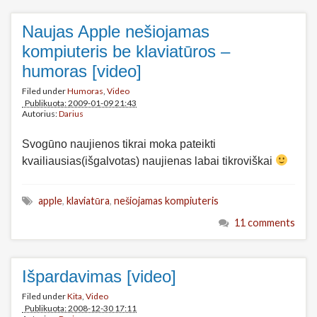
Naujas Apple nešiojamas
kompiuteris be klaviatūros –
humoras [video]
Filed under
Humoras
,
Video
Publikuota: 2009-01-09 21:43
Autorius:
Darius
Svogūno naujienos tikrai moka pateikti
kvailiausias(išgalvotas) naujienas labai tikroviškai
apple
,
klaviatūra
,
nešiojamas kompiuteris
11 comments
Išpardavimas [video]
Filed under
Kita
,
Video
Publikuota: 2008-12-30 17:11