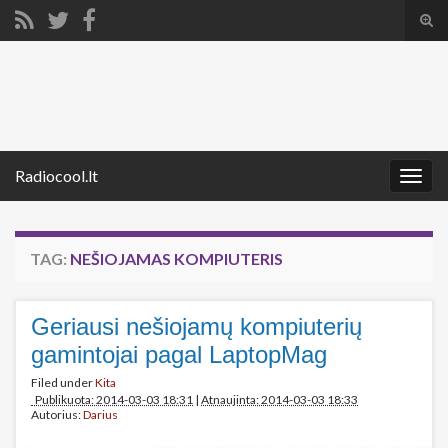
Tog
sear
Search for:
for
Radiocool.lt
Togg
navig
TAG:
NEŠIOJAMAS KOMPIUTERIS
Geriausi nešiojamų kompiuterių
gamintojai pagal LaptopMag
Filed under
Kita
Publikuota: 2014-03-03 18:31
|
Atnaujinta: 2014-03-03 18:33
Autorius:
Darius