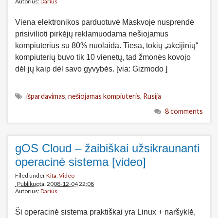
Autorius:
Darius
Viena elektronikos parduotuvė Maskvoje nusprendė
prisivilioti pirkėjų reklamuodama nešiojamus
kompiuterius su 80% nuolaida. Tiesa, tokių „akcijinių“
kompiuterių buvo tik 10 vienetų, tad žmonės kovojo
dėl jų kaip dėl savo gyvybės. [via: Gizmodo ]
išpardavimas
,
nešiojamas kompiuteris
,
Rusija
8 comments
gOS Cloud – žaibiškai užsikraunanti
operacinė sistema [video]
Filed under
Kita
,
Video
Publikuota: 2008-12-04 22:08
Autorius:
Darius
Ši operacinė sistema praktiškai yra Linux + naršyklė,