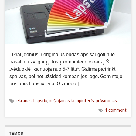
Tikrai įdomus ir originalus būdas apsisaugoti nuo
pašaliniu žvilgnių į Jūsų kompiuterio ekraną. Ši
„vėduoklė“ kainuoja nuo 5-7 litų*. Galima paririnkti
spalvas, bei net užsidėti kompanijos logo. Gamintojo
puslapis Lapstix [ via: Gizmodo ]
ekranas
,
Lapstix
,
nešiojamas kompiuteris
,
privatumas
1 comment
TEMOS