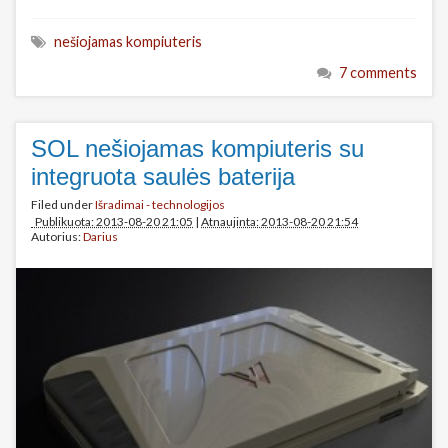
nešiojamas kompiuteris
7 comments
SOL nešiojamas kompiuteris su
integruota saulės baterija
Filed under
Išradimai - technologijos
Publikuota: 2013-08-20 21:05
|
Atnaujinta: 2013-08-20 21:54
Autorius:
Darius