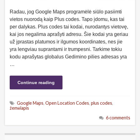
Radau, jog Google Maps programėlė siūlo pasiimti
vietos nuorodą kaip Plus codes. Tapo įdomu, kas tai
per dalykas. Plus codes tai kodai, nurodantys vietovę,
kai jos negalima aprašyti adresu. Šie kodai yra geriau
už įprastas platumos ir ilgumos koordinates, nes jie
yra lengviau suprantami ir trumpesni. Tarkime tokiu
kodu aprašytas globalus Gedimino pilies adresas yra
…
Continue reading
Google Maps
,
Open Location Codes
,
plus codes
,
žemėlapis
6 comments