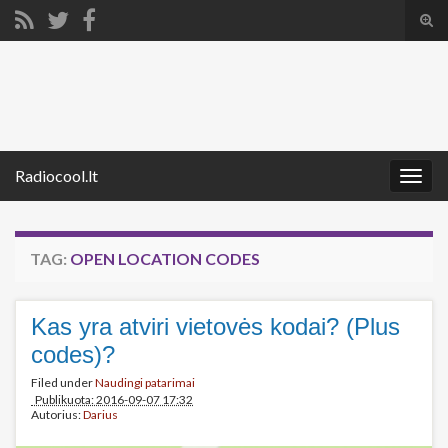
Tog
sear
Search for:
for
Radiocool.lt
Togg
navig
TAG:
OPEN LOCATION CODES
Kas yra atviri vietovės kodai? (Plus
codes)?
Filed under
Naudingi patarimai
Publikuota: 2016-09-07 17:32
Autorius:
Darius