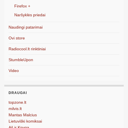
Firefox +
Naršyklės priedai
Naudingi patarimai
Ovi store
Radiocool.lt rinktiniai
StumbleUpon
Video
DRAUGAI
topzone.lt
milvis.lt
Mantas Malcius
Lietuviški komiksai
Aš ir Knyga