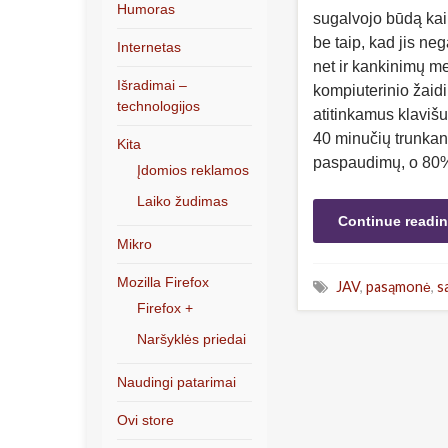
Humoras
sugalvojo būdą kai
be taip, kad jis neg
Internetas
net ir kankinimų m
Išradimai –
kompiuterinio žaidi
technologijos
atitinkamus klavišu
40 minučių trunkan
Kita
paspaudimų, o 80%
Įdomios reklamos
Laiko žudimas
Continue readi
Mikro
Mozilla Firefox
JAV
,
pasąmonė
,
s
Firefox +
Naršyklės priedai
Naudingi patarimai
Ovi store