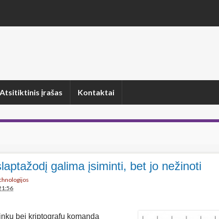
Atsitiktinis įrašas
Kontaktai
laptažodį galima įsiminti, bet jo nežinoti
echnologijos
21:56
inkų bei kriptografų komanda