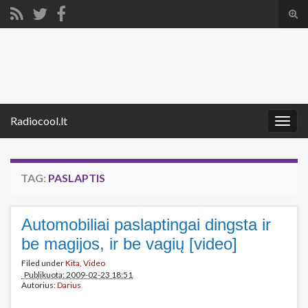
Tog
sear
Search for:
for
Radiocool.lt
Togg
navig
TAG:
PASLAPTIS
Automobiliai paslaptingai dingsta ir
be magijos, ir be vagių [video]
Filed under
Kita
,
Video
Publikuota: 2009-02-23 18:51
Autorius:
Darius