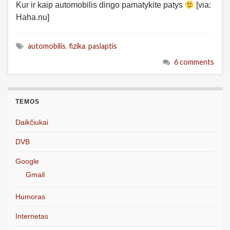
Kur ir kaip automobilis dingo pamatykite patys
[via:
Haha.nu]
automobilis
,
fizika
,
paslaptis
6 comments
TEMOS
Daikčiukai
DVB
Google
Gmail
Humoras
Internetas