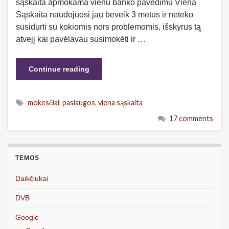
sąskaita apmokama vienu banko pavedimu Viena
Sąskaita naudojuosi jau beveik 3 metus ir neteko
susidurti su kokiomis nors problemomis, išskyrus tą
atvejį kai pavėlavau susimokėti ir …
Continue reading
mokesčiai
,
paslaugos
,
viena sąskaita
17 comments
TEMOS
Daikčiukai
DVB
Google