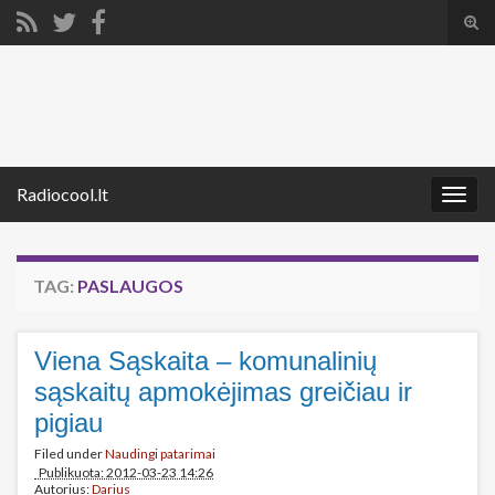
Tog
sear
Search for:
for
Radiocool.lt
Togg
navig
TAG:
PASLAUGOS
Viena Sąskaita – komunalinių
sąskaitų apmokėjimas greičiau ir
pigiau
Filed under
Naudingi patarimai
Publikuota: 2012-03-23 14:26
Autorius:
Darius