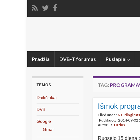
Pradžia
DVB-T forumas
Puslapiai
TAG:
PROGRAMA
TEMOS
Daikčiukai
Išmok progr
DVB
Filed under
Naudingi pat
Publikuota: 2014-09-02 
Google
Autorius:
Darius
Gmail
Rugsėjo 15 dieną 