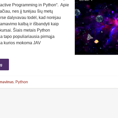
eractive Programming in Python“. Apie
lačiau, nes jį turėjau šių metų
rse dalyvavau todėl, kad norėjau
ramavimo kalbą ir išbandyti kaip
i kursai. Šiais metais Python
 tapo populiariausia pirmąja
ba kurios mokoma JAV
ng
mavimas
,
Python