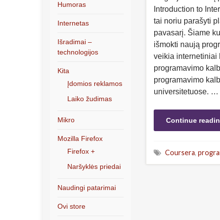
Humoras
Introduction to Int
tai noriu parašyti p
Internetas
pavasarį. Šiame ku
Išradimai –
išmokti naują prog
technologijos
veikia internetinia
programavimo kalba
Kita
programavimo kal
Įdomios reklamos
universitetuose. …
Laiko žudimas
Mikro
Continue readi
Mozilla Firefox
Firefox +
Coursera
,
progra
Naršyklės priedai
Naudingi patarimai
Ovi store