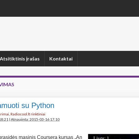
Atsitiktinis įrašas
Kontaktai
VIMAS
amuoti su Python
arimai
,
Radiocool.lt rinktiniai
18:21
|
Atnaujinta: 2015-03-16 17:10
prasidės masinis Coursera kursas „An