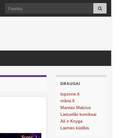
Search for:
DRAUGAI
topzone.lt
milvis.lt
Mantas Malcius
Lietuviški komiksai
Aš ir Knyga
Laimės kūdikis