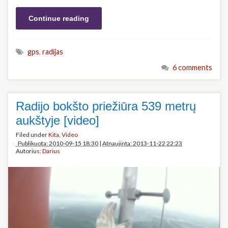
Continue reading
gps
,
radijas
6 comments
Radijo bokšto priežiūra 539 metrų
aukštyje [video]
Filed under
Kita
,
Video
Publikuota: 2010-09-15 18:30
|
Atnaujinta: 2013-11-22 22:23
Autorius:
Darius