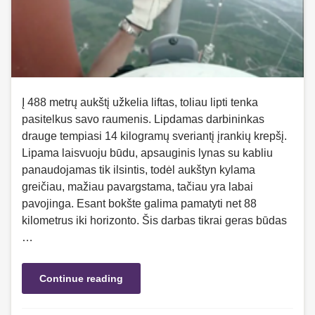
Į 488 metrų aukštį užkelia liftas, toliau lipti tenka
pasitelkus savo raumenis. Lipdamas darbininkas
drauge tempiasi 14 kilogramų sveriantį įrankių krepšį.
Lipama laisvuoju būdu, apsauginis lynas su kabliu
panaudojamas tik ilsintis, todėl aukštyn kylama
greičiau, mažiau pavargstama, tačiau yra labai
pavojinga. Esant bokšte galima pamatyti net 88
kilometrus iki horizonto. Šis darbas tikrai geras būdas
…
Continue reading