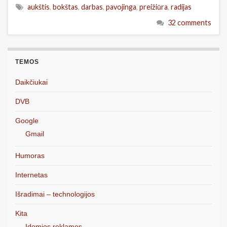
aukštis
,
bokštas
,
darbas
,
pavojinga
,
preižiūra
,
radijas
32 comments
TEMOS
Daikčiukai
DVB
Google
Gmail
Humoras
Internetas
Išradimai – technologijos
Kita
Įdomios reklamos