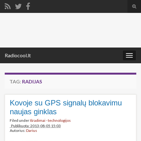
Tog
sear
Search for:
for
Radiocool.lt
Togg
navig
TAG:
RADIJAS
Kovoje su GPS signalų blokavimu
naujas ginklas
Filed under
Išradimai - technologijos
Publikuota: 2013-08-05 15:03
Autorius:
Darius