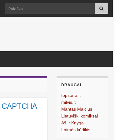
Search for:
DRAUGAI
topzone.lt
milvis.lt
 No CAPTCHA
Mantas Malcius
Lietuviški komiksai
Aš ir Knyga
Laimės kūdikis