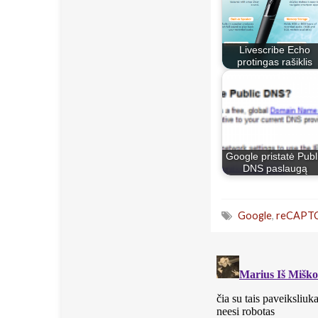
Livescribe Echo
protingas rašiklis
Google pristatė Publ
DNS paslaugą
Google
,
reCAPT