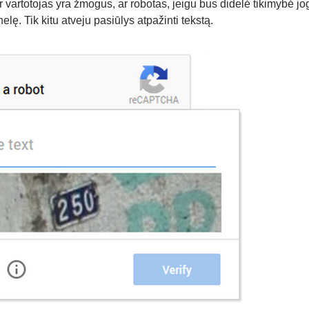
r vartotojas yra žmogus, ar robotas, jeigu bus didelė tikimybė j
elę. Tik kitu atveju pasiūlys atpažinti tekstą.