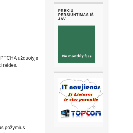
PREKIŲ
PERSIUNTIMAS IŠ
JAV
eCAPTCHA užduotyje
i raides.
us požymius