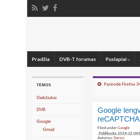
Pradžia
DVB-T forumas
Puslapiai
Pasirodė Firefox 3
TEMOS
Daikčiukai
Google leng
DVB
reCAPTCHA
Google
Filed under
Google
Gmail
Publikuota: 2014-12-04 
Autorius:
Darius