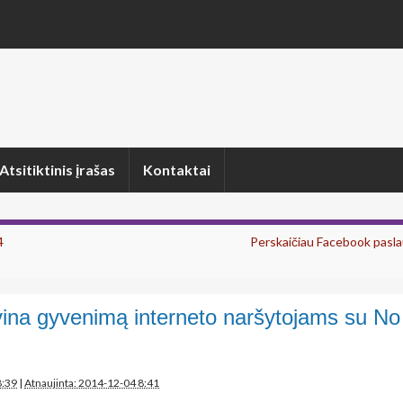
Atsitiktinis įrašas
Kontaktai
4
Perskaičiau Facebook pasla
vina gyvenimą interneto naršytojams su
8:39
|
Atnaujinta: 2014-12-04 8:41