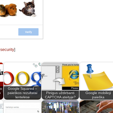
security
]
o
Google Squared –
o
paieškos rezultatai
Pinigus uždirbanti
Google mobilioji
lentelėse
CAPTCHA ateityje?
paieška