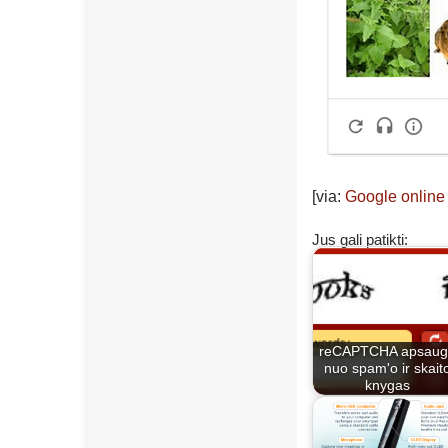
[via:
Google online 
Jus gali patikti:
reCAPTCHA apsaug
nuo spam'o ir skait
knygas