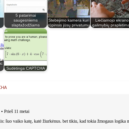
5 patarimai
saugesniems
Stebėjimo kamera kuri
Liečiamojo ekrano
slaptažodžiams
rūpinsis jūsų privatumu
galimybių praplėtim
ic
Sudėtinga CAPTCHA
CHA