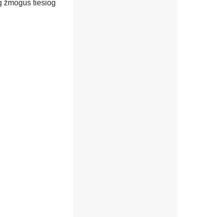
og žmogus tiesiog