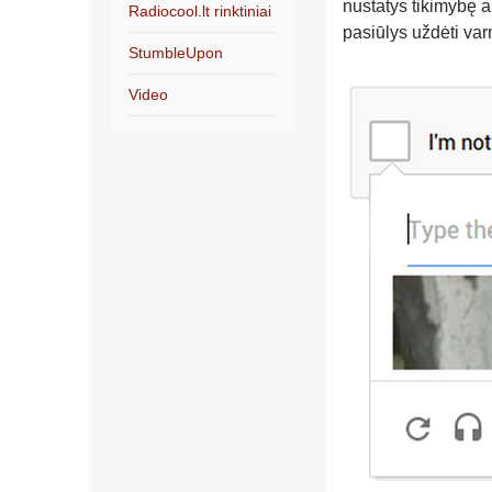
nustatys tikimybę a
Radiocool.lt rinktiniai
pasiūlys uždėti varn
StumbleUpon
Video