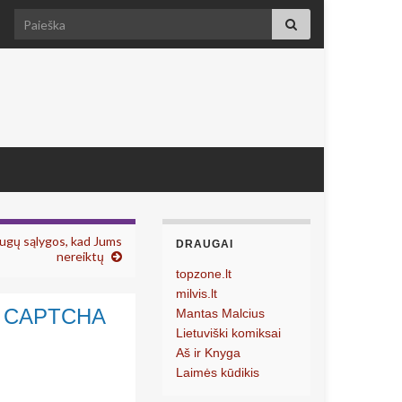
Search for:
ugų sąlygos, kad Jums
DRAUGAI
nereiktų
topzone.lt
milvis.lt
 No CAPTCHA
Mantas Malcius
Lietuviški komiksai
Aš ir Knyga
Laimės kūdikis