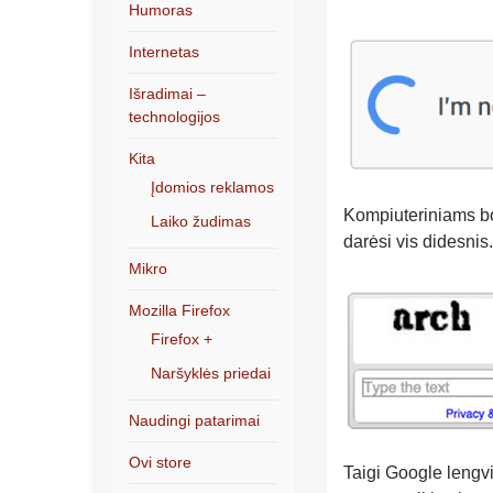
Humoras
Internetas
Išradimai –
technologijos
Kita
Įdomios reklamos
Kompiuteriniams bo
Laiko žudimas
darėsi vis didesnis.
Mikro
Mozilla Firefox
Firefox +
Naršyklės priedai
Naudingi patarimai
Ovi store
Taigi Google leng