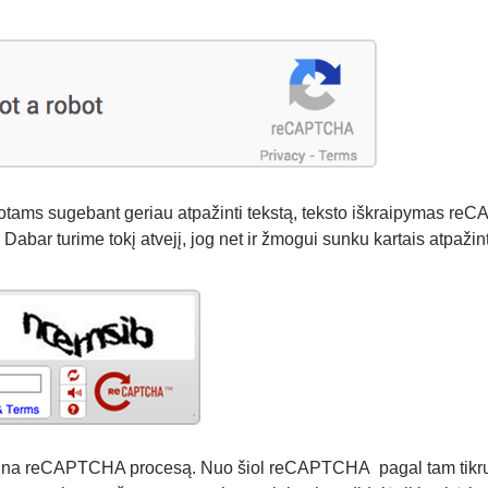
tams sugebant geriau atpažinti tekstą, teksto iškraipymas r
 Dabar turime tokį atvejį, jog net ir žmogui sunku kartais atpažint
vina reCAPTCHA procesą. Nuo šiol reCAPTCHA pagal tam tikr