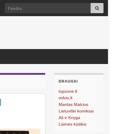
Search for:
DRAUGAI
topzone.lt
milvis.lt
]
Mantas Malcius
Lietuviški komiksai
Aš ir Knyga
Laimės kūdikis