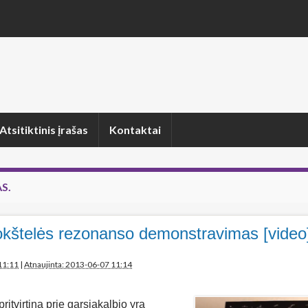
Atsitiktinis įrašas
Kontaktai
S.
okštelės rezonanso demonstravimas [video
11:11
|
Atnaujinta: 2013-06-07 11:14
ritvirtina prie garsiakalbio yra