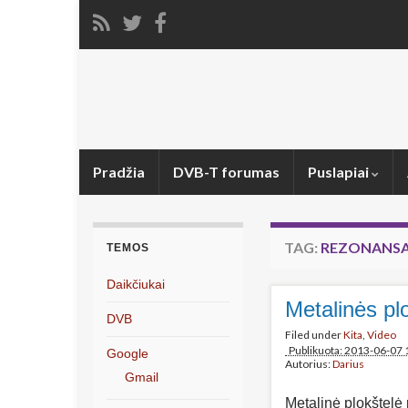
Pradžia
DVB-T forumas
Puslapiai
TAG:
REZONANSA
TEMOS
Daikčiukai
Metalinės pl
DVB
Filed under
Kita
,
Video
Publikuota: 2013-06-07 
Google
Autorius:
Darius
Gmail
Metalinė plokštelė p