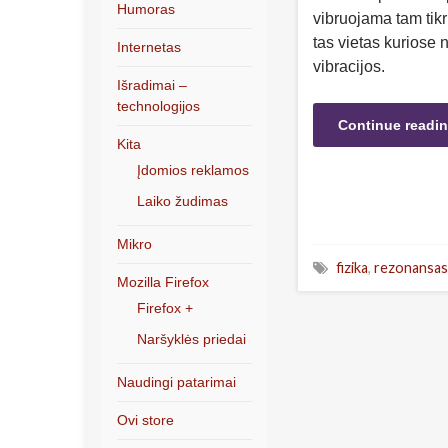
Humoras
vibruojama tam tikr
tas vietas kuriose
Internetas
vibracijos.
Išradimai –
technologijos
Continue readi
Kita
Įdomios reklamos
Laiko žudimas
Mikro
fizika
,
rezonansas
Mozilla Firefox
Firefox +
Naršyklės priedai
Naudingi patarimai
Ovi store