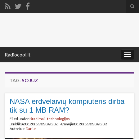
Tog
sear
Search for:
for
Radiocool.lt
Togg
navig
TAG:
SOJUZ
NASA erdvėlaivių kompiuteris dirba
tik su 1 MB RAM?
Filed under
Išradimai - technologijos
Publikuota: 2009-02-04 8:02
|
Atnaujinta: 2009-02-04 8:09
Autorius:
Darius